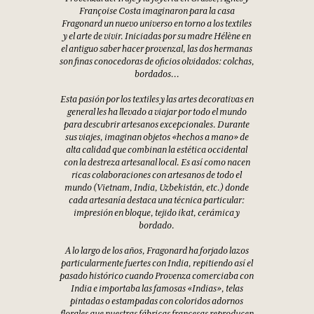
Françoise Costa imaginaron para la casa
Fragonard un nuevo universo en torno a los textiles
y el arte de vivir. Iniciadas por su madre Hélène en
el antiguo saber hacer provenzal, las dos hermanas
son finas conocedoras de oficios olvidados: colchas,
bordados...
Esta pasión por los textiles y las artes decorativas en
general les ha llevado a viajar por todo el mundo
para descubrir artesanos excepcionales. Durante
sus viajes, imaginan objetos «hechos a mano» de
alta calidad que combinan la estética occidental
con la destreza artesanal local. Es así como nacen
ricas colaboraciones con artesanos de todo el
mundo (Vietnam, India, Uzbekistán, etc.) donde
cada artesanía destaca una técnica particular:
impresión en bloque, tejido ikat, cerámica y
bordado.
A lo largo de los años, Fragonard ha forjado lazos
particularmente fuertes con India, repitiendo así el
pasado histórico cuando Provenza comerciaba con
India e importaba las famosas «Indias», telas
pintadas o estampadas con coloridos adornos
florales que nuestras fábricas francesas reproducen