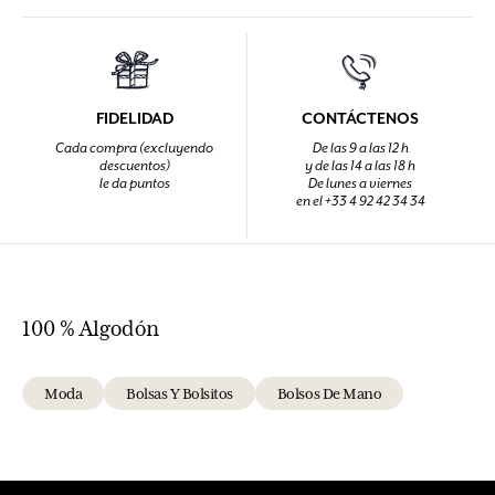
FIDELIDAD
CONTÁCTENOS
Cada compra (excluyendo
De las 9 a las 12 h
descuentos)
y de las 14 a las 18 h
le da puntos
De lunes a viernes
en el +33 4 92 42 34 34
100 % Algodón
Moda
Bolsas Y Bolsitos
Bolsos De Mano