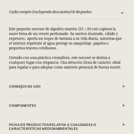
Cada compra (excluyendo descuentos) le da puntos
Consult
Este pequeño neceser de algodón marrón (25 × 20 cm) captura la
suave brisa de un viento perfumado. Su motivo ilustrado, cálido y
expresivo, aporta un toque de fantasía a su vida diaria, mientras que
el interior repelente al agua protege su maquillaje, papeles o
pequeños tesoros cotidianos.
Cerrado con una práctica cremallera, este neceser se desliza a
cualquier lugar con elegancia. Una atención llena de carácter, ideal
para regalar o para adoptar como amuleto personal de buena suerte.
CONSEJOS DE USO
Limpieza en seco
COMPONENTES
100 % Algodón
FICHA DE PRODUCTOS RELATIVA A CUALIDADES O
CARACTERÍSTICAS MEDIOAMBIENTALES