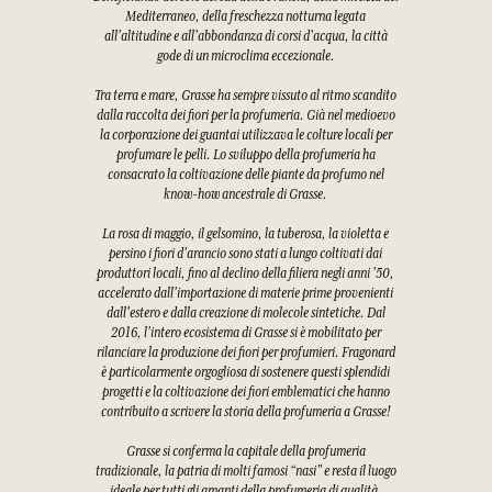
Mediterraneo, della freschezza notturna legata
all'altitudine e all'abbondanza di corsi d'acqua, la città
gode di un microclima eccezionale.
Tra terra e mare, Grasse ha sempre vissuto al ritmo scandito
dalla raccolta dei fiori per la profumeria. Già nel medioevo
la corporazione dei guantai utilizzava le colture locali per
profumare le pelli. Lo sviluppo della profumeria ha
consacrato la coltivazione delle piante da profumo nel
know-how ancestrale di Grasse.
La rosa di maggio, il gelsomino, la tuberosa, la violetta e
persino i fiori d'arancio sono stati a lungo coltivati dai
produttori locali, fino al declino della filiera negli anni '50,
accelerato dall'importazione di materie prime provenienti
dall'estero e dalla creazione di molecole sintetiche. Dal
2016, l'intero ecosistema di Grasse si è mobilitato per
rilanciare la produzione dei fiori per profumieri. Fragonard
è particolarmente orgogliosa di sostenere questi splendidi
progetti e la coltivazione dei fiori emblematici che hanno
contribuito a scrivere la storia della profumeria a Grasse!
Grasse si conferma la capitale della profumeria
tradizionale, la patria di molti famosi “nasi” e resta il luogo
ideale per tutti gli amanti della profumeria di qualità.