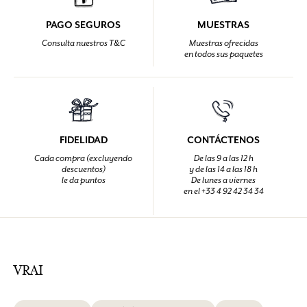
PAGO SEGUROS
MUESTRAS
Consulta nuestros T&C
Muestras ofrecidas
en todos sus paquetes
FIDELIDAD
CONTÁCTENOS
Cada compra (excluyendo
De las 9 a las 12 h
descuentos)
y de las 14 a las 18 h
le da puntos
De lunes a viernes
en el +33 4 92 42 34 34
VRAI