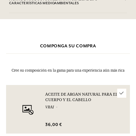
Esta lista puede ser objeto de modificaciones. Consultar el embalaje
CARACTERÍSTICAS MEDIOAMBIENTALES
del producto comprado.
Tabla de información
Por favor, consulte las cualidades o características medioambientales
clic aquí
haciendo
.
COMPONGA SU COMPRA
Cree su composición en la gama para una experiencia aún más rica
ACEITE DE ARGAN NATURAL PARA EL
CUERPO Y EL CABELLO
VRAI
36,00 €