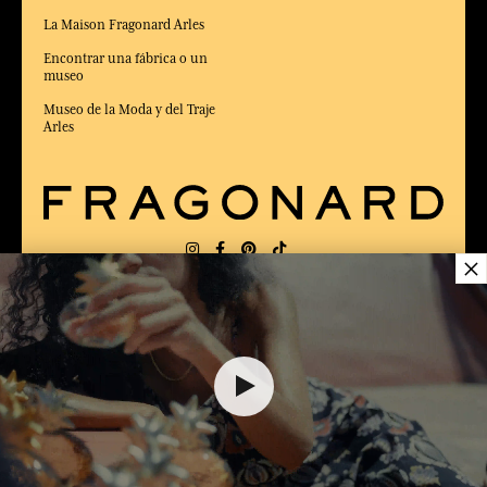
La Maison Fragonard Arles
Encontrar una fábrica o un
museo
Museo de la Moda y del Traje
Arles
×
ENTREGA:
FR
IDIOMA:
ES
36,00 €
ELEGIDO MEJOR SITIO DE COMERCIO
en Línea 2025 por la revista Capital