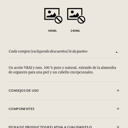
100ML
240ML
Cada compra (excluyendo descuentos) le da puntos
Consult
Un aceite VRAI y raro, 100 % puro y natural, extraído de la almendra
de organero para una piel y un cabello excepcionales.
CONSEJOS DE USO
Para adultos únicamente.
COMPONENTES
Argania Spinosa Kernel Oil, Parfum (Fragrance), Limonene, Linalool,
Alphalsomethyl Ionone, Citral, Benzyl Salicylate, Eugenol, Geraniol.
FICHA DE PRODUCTOS RELATIVA A CUALIDADES O