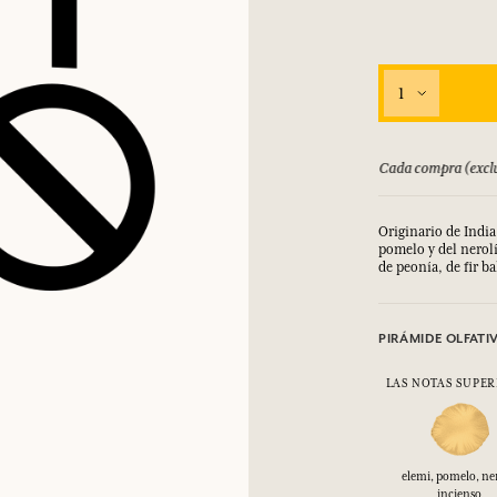
INICIAR SESIÓN
los.
los.
los.
los.
1
INICIAR SESIÓN
INICIAR SESIÓN
INICIAR SESIÓN
INICIAR SESIÓN
bolsado hasta 15 días
Cada compra (exclu
Originario de India
pomelo y del nerolí
de peonía, de fir b
PIRÁMIDE OLFATI
LAS NOTAS SUPER
elemi, pomelo, ner
incienso