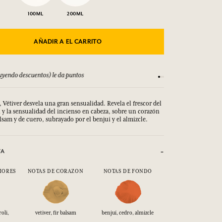
100ML
200ML
AÑADIR A EL CARRITO
yendo descuentos) le da puntos
Consulta nuestros T
, Vétiver desvela una gran sensualidad. Revela el frescor del
 y la sensualidad del incienso en cabeza, sobre un corazón
alsam y de cuero, subrayado por el benjuí y el almizcle.
VA
IORES
NOTAS DE CORAZON
NOTAS DE FONDO
oli,
vetiver, fir balsam
benjuí, cedro, almizcle