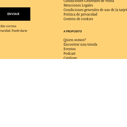
Condiciones Generales de Venta
Menciones Legales
Condiciones generales de uso de la tarjet
ENVIAR
Política de privacidad
Gestión de cookies
cibir correos
ivacidad. Puede darse
A PROPOSITO
Quien somos?
Encontrar una tienda
Eventos
Podcast
Catálogo
Contacte con nosotros
ENTREGA:
FR
IDIOMA:
ES