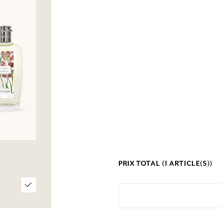
PRIX TOTAL (
1
ARTICLE(S))