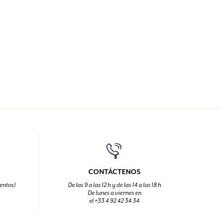
CONTÁCTENOS
entos)
De las 9 a las 12 h y de las 14 a las 18 h
De lunes a viernes en
el +33 4 92 42 34 34