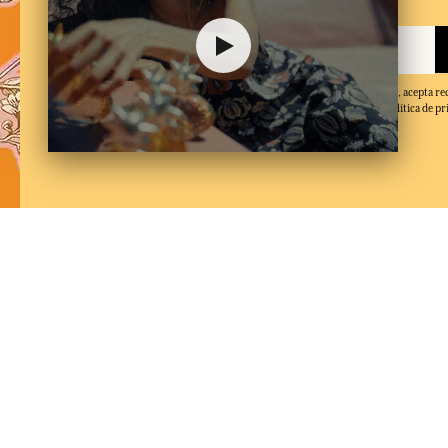
Al facilitar su dirección de correo electrónico y hacer clic en 'Suscribirse', acepta re
electrónicos de Fragonard y confirma que ha leído y aceptado nuestra política de pr
de baja en cualquier momento.