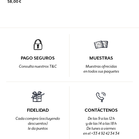
58,00 €
PAGO SEGUROS
MUESTRAS
Consulta nuestros T&C
Muestras ofrecidas
en todos sus paquetes
FIDELIDAD
CONTÁCTENOS
Cada compra (excluyendo
De las 9 a las 12 h
descuentos)
y de las 14 a las 18 h
le da puntos
De lunes a viernes
en el +33 4 92 42 34 34