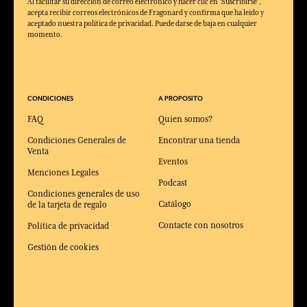
Al facilitar su dirección de correo electrónico y hacer clic en 'Suscribirse',
acepta recibir correos electrónicos de Fragonard y confirma que ha leído y
aceptado nuestra política de privacidad. Puede darse de baja en cualquier
momento.
CONDICIONES
A PROPOSITO
FAQ
Quien somos?
Condiciones Generales de
Encontrar una tienda
Venta
Eventos
Menciones Legales
Podcast
Condiciones generales de uso
Catálogo
de la tarjeta de regalo
Contacte con nosotros
Política de privacidad
Gestión de cookies