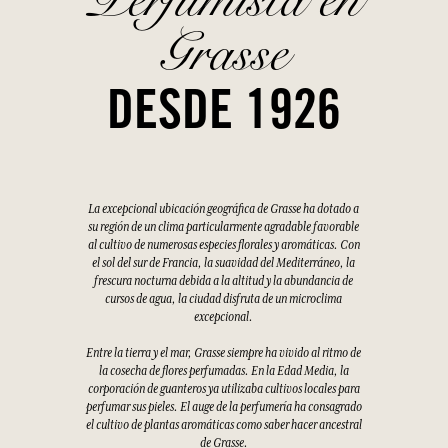
Grasse
DESDE 1926
La excepcional ubicación geográfica de Grasse ha dotado a
su región de un clima particularmente agradable favorable
al cultivo de numerosas especies florales y aromáticas. Con
el sol del sur de Francia, la suavidad del Mediterráneo, la
frescura nocturna debida a la altitud y la abundancia de
cursos de agua, la ciudad disfruta de un microclima
excepcional.
Entre la tierra y el mar, Grasse siempre ha vivido al ritmo de
la cosecha de flores perfumadas. En la Edad Media, la
corporación de guanteros ya utilizaba cultivos locales para
perfumar sus pieles. El auge de la perfumería ha consagrado
el cultivo de plantas aromáticas como saber hacer ancestral
de Grasse.