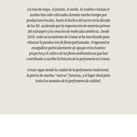
La rosa de mayo, el jazmín, el nardo, la violeta e incluso el
azahar han sido cultivados durante mucho tiempo por
productores locales, hasta el declive del sector en la década
de los 50, acelerado por la importación de materias primas
del extranjero y la creación de moléculas sintéticas. Desde
2016, todo un ecosistema de Grasse se ha movilizado para
relanzar la producción de flores perfumadas. Fragonard se
enorgullece particularmente de apoyar estos bonitos
proyectos y el cultivo de las flores emblemáticas que han
contribuido a escribir la historia de la perfumería en Grasse.
Grasse sigue siendo la ciudad de la perfumería tradicional,
la patria de muchas “narices” famosas, y el lugar ideal para
todos los amantes de la perfumería de calidad.