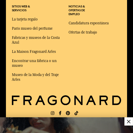
SITIOS WEB &
NOTICIAS &
SERVICIOS
OFERTAS DE
EMPLEO
La tarjeta regalo
Candidatura espontánea
Paris museo del perfume
Ofertas de trabajo
Fabricas y museos de la Costa
Azul
La Maison Fragonard Arles
Encontrar una fábrica o un
museo
Museo de la Moda y del Traje
Arles
×
ENTREGA:
FR
IDIOMA:
ES