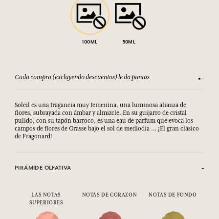
100ML
50ML
Cada compra (excluyendo descuentos) le da puntos
Consult
Soleil es una fragancia muy femenina, una luminosa alianza de
flores, subrayada con ámbar y almizcle. En su guijarro de cristal
pulido, con su tapón barroco, es una eau de parfum que evoca los
campos de flores de Grasse bajo el sol de mediodía … ¡El gran clásico
de Fragonard!
PIRÁMIDE OLFATIVA
LAS NOTAS
NOTAS DE CORAZON
NOTAS DE FONDO
SUPERIORES