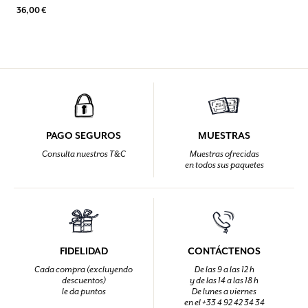
36,00 €
PAGO SEGUROS
MUESTRAS
Consulta nuestros T&C
Muestras ofrecidas
en todos sus paquetes
FIDELIDAD
CONTÁCTENOS
Cada compra (excluyendo
De las 9 a las 12 h
descuentos)
y de las 14 a las 18 h
le da puntos
De lunes a viernes
en el +33 4 92 42 34 34