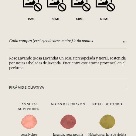
15ML
30ML
60ML
120ML
Cada compra (excluyendo descuentos) le da puntos
Consult
Rose Lavande (Rosa Lavanda) Un rosa aterciopelada y floral, sostenida
por notas arboladas de lavanda.
Encuentra este aroma provenzal en el 
perfume.
PIRÁMIDE OLFATIVA
LAS NOTAS
NOTAS DE CORAZON
NOTAS DE FONDO
SUPERIORES
pera, lychee
lavanda, rosa, peonía
Haba tonca, hoja de violeta