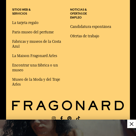
SITIOS WEB &
NOTICIAS &
SERVICIOS
OFERTAS DE
EMPLEO
La tarjeta regalo
Candidatura espontánea
Paris museo del perfume
Ofertas de trabajo
Fabricas y museos de la Costa
Azul
La Maison Fragonard Arles
Encontrar una fábrica o un
museo
Museo de la Moda y del Traje
Arles
×
ENTREGA:
FR
IDIOMA:
ES