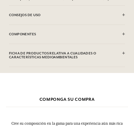
CONSEJOS DE USO
INFLAMABLE: No vaporizar hacia una llama.
COMPONENTES
Alcohol denat (SD Alcohol 39C), Parfum (Fragrance), Aqua (Water),
Linalool, Geraniol, Citronellol, Limonene, Coumarin, Citral. Esta
FICHA DE PRODUCTOS RELATIVA A CUALIDADES O
lista puede ser objeto de modificaciones. Consultar el embalaje del
CARACTERÍSTICAS MEDIOAMBIENTALES
producto comprado.
Tabla de información
Por favor, consulte las cualidades o características medioambientales
clic aquí
haciendo
.
COMPONGA SU COMPRA
Cree su composición en la gama para una experiencia aún más rica