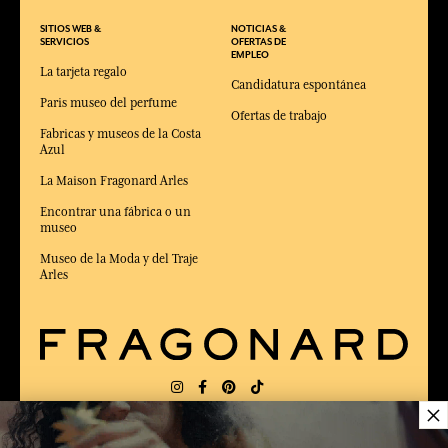
SITIOS WEB &
NOTICIAS &
SERVICIOS
OFERTAS DE
EMPLEO
La tarjeta regalo
Candidatura espontánea
Paris museo del perfume
Ofertas de trabajo
Fabricas y museos de la Costa
Azul
La Maison Fragonard Arles
Encontrar una fábrica o un
museo
Museo de la Moda y del Traje
Arles
×
ENTREGA:
FR
IDIOMA:
ES