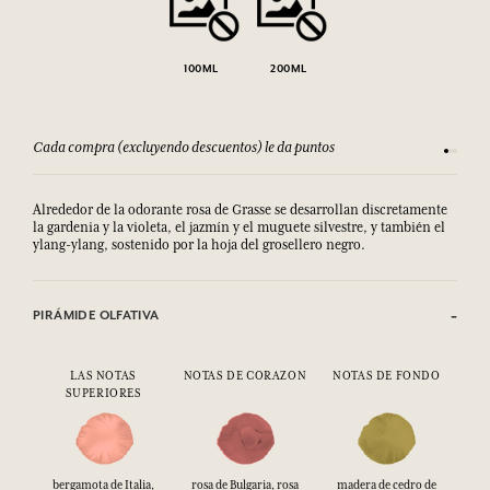
100ML
200ML
Cada compra (excluyendo descuentos) le da puntos
Consult
Alrededor de la odorante rosa de Grasse se desarrollan discretamente
la gardenia y la violeta, el jazmín y el muguete silvestre, y también el
ylang-ylang, sostenido por la hoja del grosellero negro.
PIRÁMIDE OLFATIVA
LAS NOTAS
NOTAS DE CORAZON
NOTAS DE FONDO
SUPERIORES
bergamota de Italia,
rosa de Bulgaria, rosa
madera de cedro de