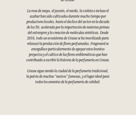
La rosa de mayo, el jazmín, el nardo, la violeta e incluso el
azahar han sido cultivados durante mucho tiempo por
productores locales, hasta el declive del sector en la década
de los 50, acelerado por la importación de materias primas
del extranjero y la creación de moléculas sintéticas. Desde
2016, todo un ecosistema de Grasse se ha movilizado para
relanzar la producción de flores perfumadas. Fragonard se
enorgullece particularmente de apoyar estos bonitos
proyectos y el cultivo de las flores emblemáticas que han
contribuido a escribir la historia de la perfumería en Grasse.
Grasse sigue siendo la ciudad de la perfumería tradicional,
la patria de muchas “narices” famosas, y el lugar ideal para
todos los amantes de la perfumería de calidad.