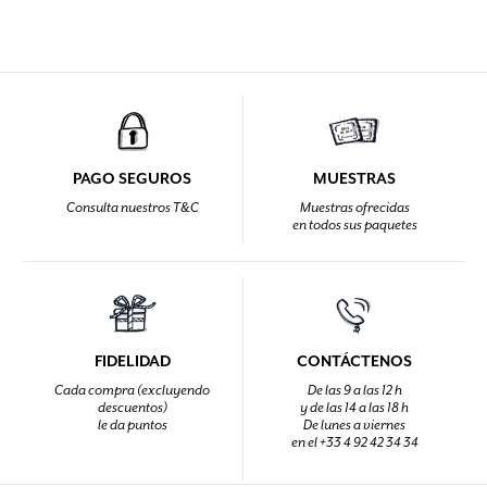
PAGO SEGUROS
MUESTRAS
Consulta nuestros T&C
Muestras ofrecidas
en todos sus paquetes
FIDELIDAD
CONTÁCTENOS
Cada compra (excluyendo
De las 9 a las 12 h
descuentos)
y de las 14 a las 18 h
le da puntos
De lunes a viernes
en el +33 4 92 42 34 34