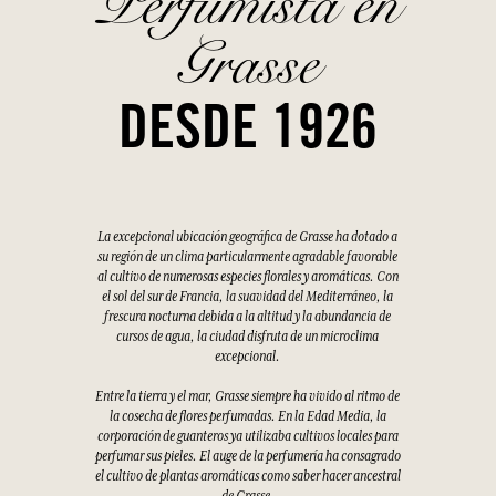
Perfumista en
Grasse
DESDE 1926
La excepcional ubicación geográfica de Grasse ha dotado a
su región de un clima particularmente agradable favorable
al cultivo de numerosas especies florales y aromáticas. Con
el sol del sur de Francia, la suavidad del Mediterráneo, la
frescura nocturna debida a la altitud y la abundancia de
cursos de agua, la ciudad disfruta de un microclima
excepcional.
Entre la tierra y el mar, Grasse siempre ha vivido al ritmo de
la cosecha de flores perfumadas. En la Edad Media, la
corporación de guanteros ya utilizaba cultivos locales para
perfumar sus pieles. El auge de la perfumería ha consagrado
el cultivo de plantas aromáticas como saber hacer ancestral
de Grasse.