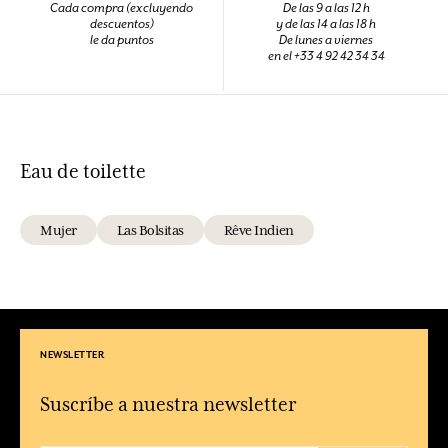
Cada compra (excluyendo
De las 9 a las 12 h
descuentos)
y de las 14 a las 18 h
le da puntos
De lunes a viernes
en el +33 4 92 42 34 34
Eau de toilette
Mujer
Las Bolsitas
Rêve Indien
NEWSLETTER
Suscríbe a nuestra newsletter