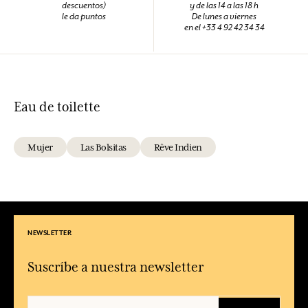
descuentos)
y de las 14 a las 18 h
le da puntos
De lunes a viernes
en el +33 4 92 42 34 34
Eau de toilette
Mujer
Las Bolsitas
Rêve Indien
NEWSLETTER
Suscríbe a nuestra newsletter