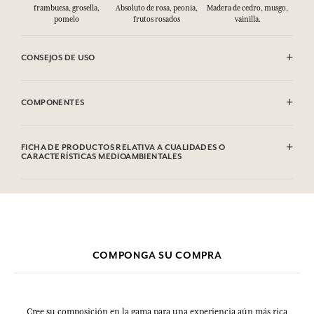
frambuesa, grosella,
Absoluto de rosa, peonía,
Madera de cedro, musgo,
pomelo
frutos rosados
vainilla.
CONSEJOS DE USO
INFLAMABLE: No vaporizar hacia una llama.
COMPONENTES
Esta lista puede ser objeto de modificaciones. Consultar el embalaje
del producto comprado.
FICHA DE PRODUCTOS RELATIVA A CUALIDADES O
CARACTERÍSTICAS MEDIOAMBIENTALES
COMPONGA SU COMPRA
Cree su composición en la gama para una experiencia aún más rica