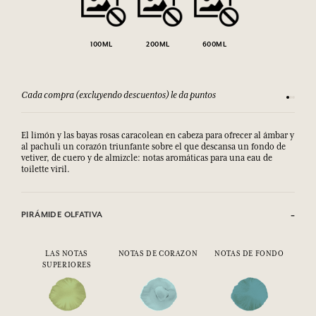
100ML
200ML
600ML
Cada compra (excluyendo descuentos) le da puntos
Consult
El limón y las bayas rosas caracolean en cabeza para ofrecer al ámbar y
al pachuli un corazón triunfante sobre el que descansa un fondo de
vetiver, de cuero y de almizcle: notas aromáticas para una eau de
toilette viril.
PIRÁMIDE OLFATIVA
LAS NOTAS
NOTAS DE CORAZON
NOTAS DE FONDO
SUPERIORES