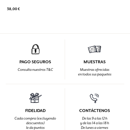
38,00 €
PAGO SEGUROS
MUESTRAS
Consulta nuestros T&C
Muestras ofrecidas
en todos sus paquetes
FIDELIDAD
CONTÁCTENOS
Cada compra (excluyendo
De las 9 a las 12 h
descuentos)
y de las 14 a las 18 h
le da puntos
De lunes a viernes