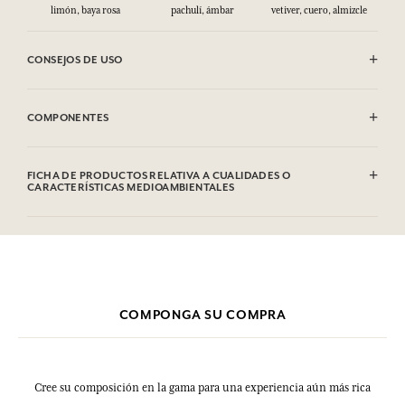
limón, baya rosa
pachulí, ámbar
vetiver, cuero, almizcle
CONSEJOS DE USO
INFLAMABLE: No vaporizar hacia una llama.
COMPONENTES
Alcohol denat. (SD Alcohol 39C), Aqua (Water), Parfum (Fragrance),
Limonene, Linalool, Alpha-Isomethyl Ionone, Coumarin, Citral. Esta
FICHA DE PRODUCTOS RELATIVA A CUALIDADES O
lista puede ser objeto de modificaciones. Consultar el embalaje del
CARACTERÍSTICAS MEDIOAMBIENTALES
producto comprado.
COMPONGA SU COMPRA
Cree su composición en la gama para una experiencia aún más rica