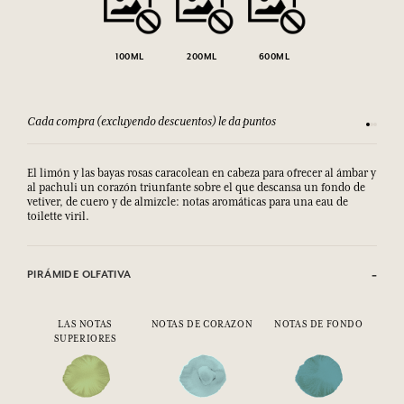
100ML
200ML
600ML
Cada compra (excluyendo descuentos) le da puntos
Consult
El limón y las bayas rosas caracolean en cabeza para ofrecer al ámbar y
al pachuli un corazón triunfante sobre el que descansa un fondo de
vetiver, de cuero y de almizcle: notas aromáticas para una eau de
toilette viril.
PIRÁMIDE OLFATIVA
LAS NOTAS
NOTAS DE CORAZON
NOTAS DE FONDO
SUPERIORES