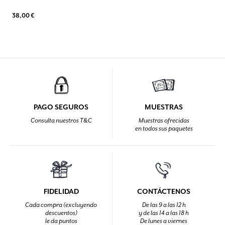
38,00 €
PAGO SEGUROS
MUESTRAS
Consulta nuestros T&C
Muestras ofrecidas
en todos sus paquetes
FIDELIDAD
CONTÁCTENOS
Cada compra (excluyendo
De las 9 a las 12 h
descuentos)
y de las 14 a las 18 h
le da puntos
De lunes a viernes