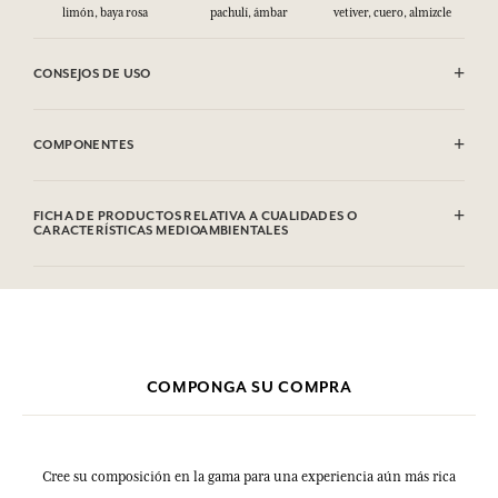
limón, baya rosa
pachulí, ámbar
vetiver, cuero, almizcle
CONSEJOS DE USO
INFLAMABLE: No vaporizar hacia una llama.
COMPONENTES
Alcohol denat. (SD Alcohol 39C), Aqua (Water), Parfum (Fragrance),
Limonene, Linalool, Alpha-Isomethyl Ionone, Coumarin, Citral. Esta
FICHA DE PRODUCTOS RELATIVA A CUALIDADES O
lista puede ser objeto de modificaciones. Consultar el embalaje del
CARACTERÍSTICAS MEDIOAMBIENTALES
producto comprado.
COMPONGA SU COMPRA
Cree su composición en la gama para una experiencia aún más rica