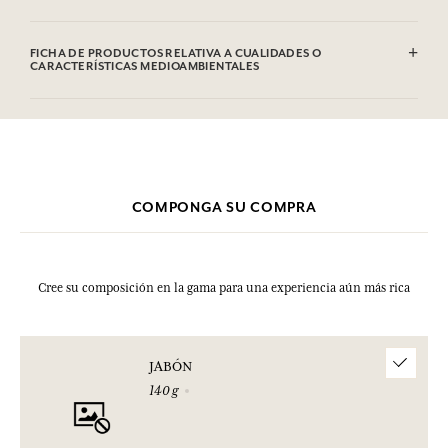
Sodium Tallowate, Sodium Cocoate, Aqua (Water), Parfum
(Fragrance), Glycerin, Sodium Chloride, Sodium Hydroxide,
FICHA DE PRODUCTOS RELATIVA A CUALIDADES O
Etidronic Acid, Hexyl Cinnamal, Limonene, Citral, Geraniol, CI
CARACTERÍSTICAS MEDIOAMBIENTALES
77891 (Titanium dioxide). Esta lista puede ser objeto de
modificaciones. Consultar el embalaje del producto comprado.
COMPONGA SU COMPRA
Cree su composición en la gama para una experiencia aún más rica
JABÓN
140 g