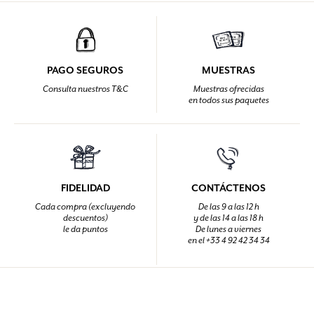
PAGO SEGUROS
MUESTRAS
Consulta nuestros T&C
Muestras ofrecidas
en todos sus paquetes
FIDELIDAD
CONTÁCTENOS
Cada compra (excluyendo
De las 9 a las 12 h
descuentos)
y de las 14 a las 18 h
le da puntos
De lunes a viernes
en el +33 4 92 42 34 34