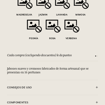
MADRESELVA
JAZMIN
LAVANDA
MIMOSA
PEONÍA
ROSA
VERBENA
Cada compra (excluyendo descuentos) le da puntos
Consult
Jabones suaves y cremosos fabricados de forma artesanal que se
presentan en 16 perfumes
CONSEJOS DE USO
EVITAR EL CONTACTO CON LOS OJOS.
COMPONENTES