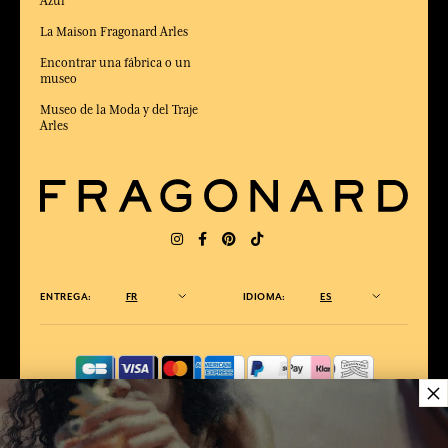
Azul
La Maison Fragonard Arles
Encontrar una fábrica o un
museo
Museo de la Moda y del Traje
Arles
ENTREGA:
FR
IDIOMA:
ES
×
ELEGIDO MEJOR SITIO DE COMERCIO
en Línea 2025 por la revista Capital