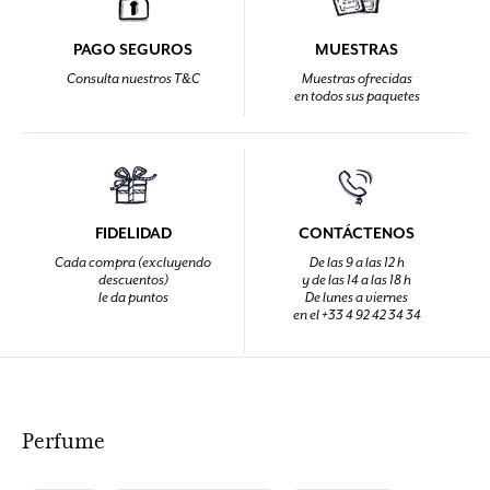
PAGO SEGUROS
MUESTRAS
Consulta nuestros T&C
Muestras ofrecidas
en todos sus paquetes
FIDELIDAD
CONTÁCTENOS
Cada compra (excluyendo
De las 9 a las 12 h
descuentos)
y de las 14 a las 18 h
le da puntos
De lunes a viernes
en el +33 4 92 42 34 34
Perfume