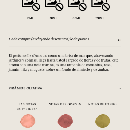
15ML
30ML
60ML
120ML
Cada compra (excluyendo descuentos) le da puntos
Consult
El perfume Ile d'Amour: como una brisa de mar que, atravesando
jardines y colinas, llega hasta usted cargado de flores y de frutas, este
aroma con una nota marina, es una armonía de osmantus, rosa,
jazmín, lila y muguete, sobre un fondo de almizcle y de ámbar.
PIRÁMIDE OLFATIVA
LAS NOTAS
NOTAS DE CORAZON
NOTAS DE FONDO
SUPERIORES