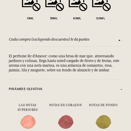
15ML
30ML
60ML
120ML
Cada compra (excluyendo descuentos) le da puntos
Consult
El perfume Ile d'Amour: como una brisa de mar que, atravesando
jardines y colinas, llega hasta usted cargado de flores y de frutas, este
aroma con una nota marina, es una armonía de osmantus, rosa,
jazmín, lila y muguete, sobre un fondo de almizcle y de ámbar.
PIRÁMIDE OLFATIVA
LAS NOTAS
NOTAS DE CORAZON
NOTAS DE FONDO
SUPERIORES