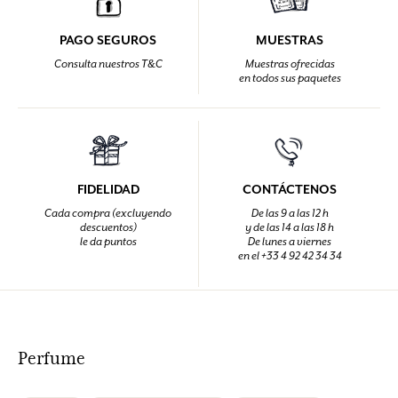
PAGO SEGUROS
MUESTRAS
Consulta nuestros T&C
Muestras ofrecidas
en todos sus paquetes
FIDELIDAD
CONTÁCTENOS
Cada compra (excluyendo
De las 9 a las 12 h
descuentos)
y de las 14 a las 18 h
le da puntos
De lunes a viernes
en el +33 4 92 42 34 34
Perfume