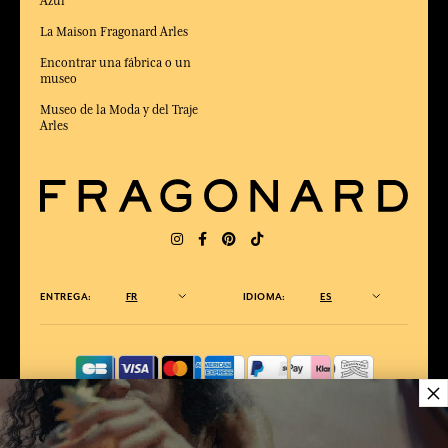
Azul
La Maison Fragonard Arles
Encontrar una fábrica o un
museo
Museo de la Moda y del Traje
Arles
ENTREGA:
FR
IDIOMA:
ES
×
ELEGIDO MEJOR SITIO DE COMERCIO
en Línea 2025 por la revista Capital