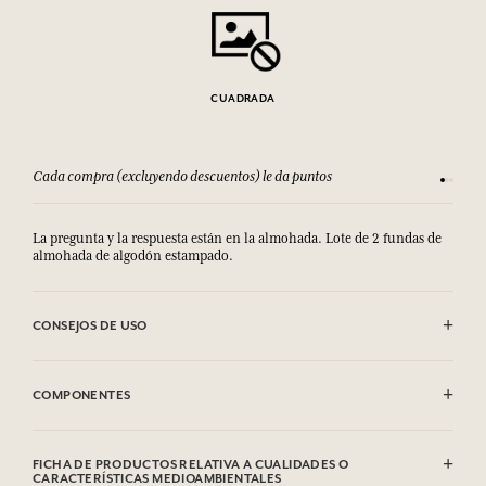
CUADRADA
Cada compra (excluyendo descuentos) le da puntos
Consult
La pregunta y la respuesta están en la almohada. Lote de 2 fundas de
almohada de algodón estampado.
CONSEJOS DE USO
Se puede lavar a máquina (30°)
COMPONENTES
100% algodón estampado
FICHA DE PRODUCTOS RELATIVA A CUALIDADES O
CARACTERÍSTICAS MEDIOAMBIENTALES