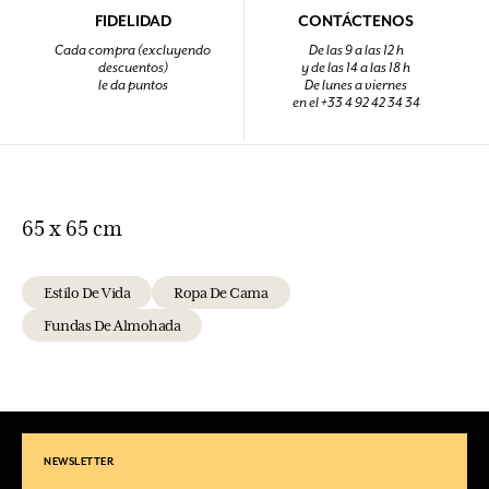
FIDELIDAD
CONTÁCTENOS
Cada compra (excluyendo
De las 9 a las 12 h
descuentos)
y de las 14 a las 18 h
le da puntos
De lunes a viernes
en el +33 4 92 42 34 34
65 x 65 cm
Estilo De Vida
Ropa De Cama
Fundas De Almohada
NEWSLETTER