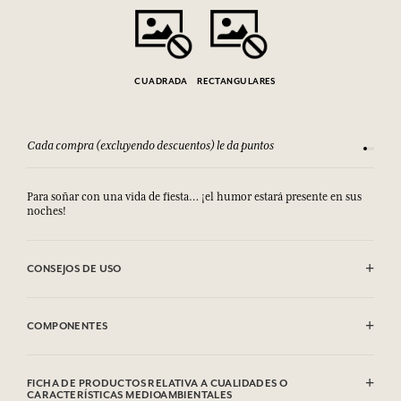
CUADRADA
RECTANGULARES
Cada compra (excluyendo descuentos) le da puntos
Consult
Para soñar con una vida de fiesta… ¡el humor estará presente en sus
noches!
CONSEJOS DE USO
.
COMPONENTES
100 % Algodón
FICHA DE PRODUCTOS RELATIVA A CUALIDADES O
CARACTERÍSTICAS MEDIOAMBIENTALES