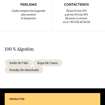
FIDELIDAD
CONTÁCTENOS
Cada compra (excluyendo
De las 9 a las 12 h
descuentos)
y de las 14 a las 18 h
le da puntos
De lunes a viernes
en el +33 4 92 42 34 34
100 % Algodón
Estilo De Vida
Ropa De Cama
Fundas De Almohada
NEWSLETTER