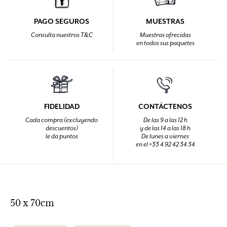
PAGO SEGUROS
MUESTRAS
Consulta nuestros T&C
Muestras ofrecidas
en todos sus paquetes
FIDELIDAD
CONTÁCTENOS
Cada compra (excluyendo
De las 9 a las 12 h
descuentos)
y de las 14 a las 18 h
le da puntos
De lunes a viernes
en el +33 4 92 42 34 34
50 x 70cm