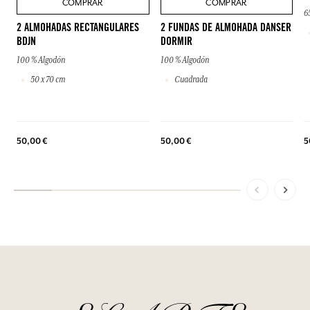
COMPRAR
COMPRAR
6
2 ALMOHADAS RECTANGULARES
2 FUNDAS DE ALMOHADA DANSER
BDJN
DORMIR
100 % Algodón
100 % Algodón
50 x 70 cm
Cuadrada
50,00 €
50,00 €
5