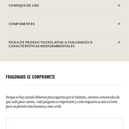
CONSEJOS DE USO
Se puede lavar a máquina (30°)
COMPONENTES
100% algodón
FICHA DE PRODUCTOS RELATIVA A CUALIDADES O
CARACTERÍSTICAS MEDIOAMBIENTALES
FRAGONARD SE COMPROMETE
Porque es hoy cuando debemos preocuparnos por el mañana, estamos convencidos de
que cada paso cuenta, cada pregunta es importante y cada respuesta es una victoria
para un planeta más humano y más verde.