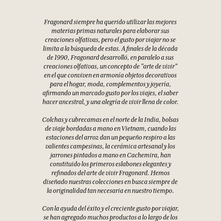
Fragonard siempre ha querido utilizar las mejores
materias primas naturales para elaborar sus
creaciones olfativas, pero el gusto por viajar no se
limita a la búsqueda de estas. A finales de la década
de 1990, Fragonard desarrolló, en paralelo a sus
creaciones olfativas, un concepto de "arte de vivir"
en el que conviven en armonía objetos decorativos
para el hogar, moda, complementos y joyería,
afirmando un marcado gusto por los viajes, el saber
hacer ancestral, y una alegría de vivir llena de color.
Colchas y cubrecamas en el norte de la India, bolsas
de viaje bordadas a mano en Vietnam, cuando las
estaciones del arroz dan un pequeño respiro a las
valientes campesinas, la cerámica artesanal y los
jarrones pintados a mano en Cachemira, han
constituido los primeros eslabones elegantes y
refinados del arte de vivir Fragonard. Hemos
diseñado nuestras colecciones en busca siempre de
la originalidad tan necesaria en nuestro tiempo.
Con la ayuda del éxito y el creciente gusto por viajar,
se han agregado muchos productos a lo largo de los