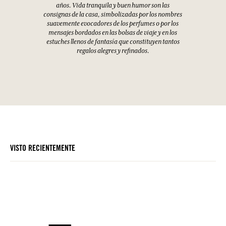
años. Vida tranquila y buen humor son las
consignas de la casa, simbolizadas por los nombres
suavemente evocadores de los perfumes o por los
mensajes bordados en las bolsas de viaje y en los
estuches llenos de fantasía que constituyen tantos
regalos alegres y refinados.
VISTO RECIENTEMENTE