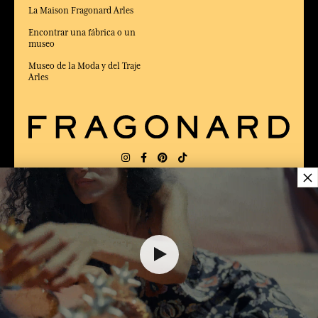
La Maison Fragonard Arles
Encontrar una fábrica o un
museo
Museo de la Moda y del Traje
Arles
×
ENTREGA:
FR
IDIOMA:
ES
52,00 €
ELEGIDO MEJOR SITIO DE COMERCIO
en Línea 2025 por la revista Capital