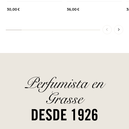
30,00 €
36,00 €
3
Perfumista en
Grasse
DESDE 1926