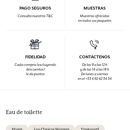
PAGO SEGUROS
MUESTRAS
Consulta nuestros T&C
Muestras ofrecidas
en todos sus paquetes
FIDELIDAD
CONTÁCTENOS
Cada compra (excluyendo
De las 9 a las 12 h
descuentos)
y de las 14 a las 18 h
le da puntos
De lunes a viernes
en el +33 4 92 42 34 34
Eau de toilette
Mujer
Los Clasicos Mujeres
Fragonard