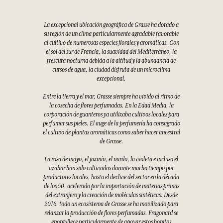
La excepcional ubicación geográfica de Grasse ha dotado a
su región de un clima particularmente agradable favorable
al cultivo de numerosas especies florales y aromáticas. Con
el sol del sur de Francia, la suavidad del Mediterráneo, la
frescura nocturna debida a la altitud y la abundancia de
cursos de agua, la ciudad disfruta de un microclima
excepcional.
Entre la tierra y el mar, Grasse siempre ha vivido al ritmo de
la cosecha de flores perfumadas. En la Edad Media, la
corporación de guanteros ya utilizaba cultivos locales para
perfumar sus pieles. El auge de la perfumería ha consagrado
el cultivo de plantas aromáticas como saber hacer ancestral
de Grasse.
La rosa de mayo, el jazmín, el nardo, la violeta e incluso el
azahar han sido cultivados durante mucho tiempo por
productores locales, hasta el declive del sector en la década
de los 50, acelerado por la importación de materias primas
del extranjero y la creación de moléculas sintéticas. Desde
2016, todo un ecosistema de Grasse se ha movilizado para
relanzar la producción de flores perfumadas. Fragonard se
enorgullece particularmente de apoyar estos bonitos