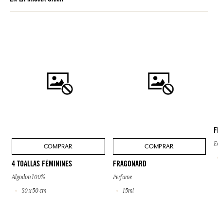
F
E
COMPRAR
COMPRAR
4 TOALLAS FÉMININES
FRAGONARD
Algodon 100%
Perfume
30 x 50 cm
15ml