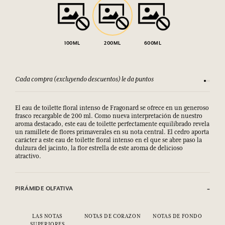
100ML
200ML
600ML
Cada compra (excluyendo descuentos) le da puntos
Consult
El eau de toilette floral intenso de Fragonard se ofrece en un generoso
frasco recargable de 200 ml. Como nueva interpretación de nuestro
aroma destacado, este eau de toilette perfectamente equilibrado revela
un ramillete de flores primaverales en su nota central. El cedro aporta
carácter a este eau de toilette floral intenso en el que se abre paso la
dulzura del jacinto, la flor estrella de este aroma de delicioso
atractivo.
PIRÁMIDE OLFATIVA
LAS NOTAS
NOTAS DE CORAZON
NOTAS DE FONDO
SUPERIORES