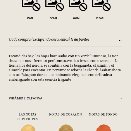
15ML
30ML
60ML
120ML
Cada compra (excluyendo descuentos) le da puntos
Consult
Escondidas bajo las hojas barnizadas con un verde luminoso, la flor
de azahar nos ofrece un perfume suave, tan fresco como sensual. La
tierna flor del nerolí, se combina con la bergamota, el jazmín y el
almizcle para encantar. En perfume se adorna la Flor de Azahar ahora
con un Estagnon dorado, combinando elegancia con delicadeza
embriagando con esta esencia fragante
PIRÁMIDE OLFATIVA
LAS NOTAS
NOTAS DE CORAZON
NOTAS DE FONDO
SUPERIORES