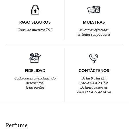
PAGO SEGUROS
MUESTRAS
Consulta nuestros T&C
Muestras ofrecidas
en todos sus paquetes
FIDELIDAD
CONTÁCTENOS
Cada compra (excluyendo
De las 9 a las 12 h
descuentos)
y de las 14 a las 18 h
le da puntos
De lunes a viernes
en el +33 4 92 42 34 34
Perfume