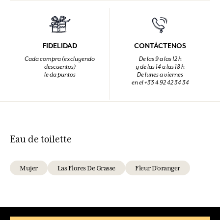
FIDELIDAD
CONTÁCTENOS
Cada compra (excluyendo
De las 9 a las 12 h
descuentos)
y de las 14 a las 18 h
le da puntos
De lunes a viernes
en el +33 4 92 42 34 34
Eau de toilette
Mujer
Las Flores De Grasse
Fleur D'oranger