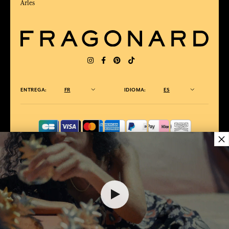
Arles
ENTREGA:
FR
IDIOMA:
ES
×
ELEGIDO MEJOR SITIO DE COMERCIO
en Línea 2025 por la revista Capital
38,00 €