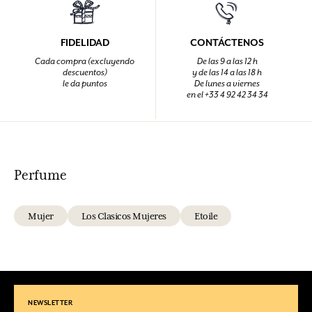
FIDELIDAD
CONTÁCTENOS
Cada compra (excluyendo
De las 9 a las 12 h
descuentos)
y de las 14 a las 18 h
le da puntos
De lunes a viernes
en el +33 4 92 42 34 34
Perfume
Mujer
Los Clasicos Mujeres
Etoile
NEWSLETTER