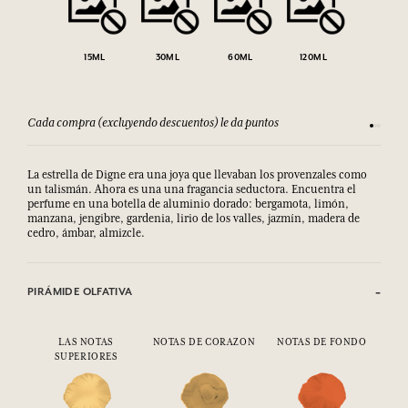
15ML
30ML
60ML
120ML
Cada compra (excluyendo descuentos) le da puntos
Consult
La estrella de Digne era una joya que llevaban los provenzales como
un talismán. Ahora es una una fragancia seductora. Encuentra el
perfume en una botella de aluminio dorado: bergamota, limón,
manzana, jengibre, gardenia, lirio de los valles, jazmín, madera de
cedro, ámbar, almizcle.
PIRÁMIDE OLFATIVA
LAS NOTAS
NOTAS DE CORAZON
NOTAS DE FONDO
SUPERIORES