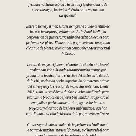
frescura nocturna debida a la altitud y la abundancia de
cursos de agua, la ciudad disfruta de un microclima
excepcional.
Entre la tierra y el mar, Grasse siempre ha vivido al ritmo de
la cosecha de flores perfumadas. En la Edad Media, la
corporación de guanteros ya utilizaba cultivos locales para
perfumar sus pieles. El auge de la perfumería ha consagrado
el cultivo de plantas aromáticas como saber hacer ancestral
de Grasse.
La rosa de mayo, el jazmín, el nardo, la violeta e incluso el
azahar han sido cultivados durante mucho tiempo por
productores locales, hasta el declive del sector en la década
de los 50, acelerado por la importación de materias primas
del extranjero y la creación de moléculas sintéticas. Desde
2016, todo un ecosistema de Grasse se ha movilizado para
relanzar la producción de flores perfumadas. Fragonard se
enorgullece particularmente de apoyar estos bonitos
proyectos y el cultivo de las flores emblemáticas que han
contribuido a escribir la historia de la perfumería en Grasse.
Grasse sigue siendo la ciudad de la perfumería tradicional,
la patria de muchas “narices” famosas, y el lugar ideal para
todos los amantes de la perfumería de calidad.