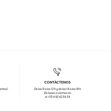
CONTÁCTENOS
entos)
De las 9 a las 12 h y de las 14 a las 18 h
De lunes a viernes en
el +33 4 92 42 34 34