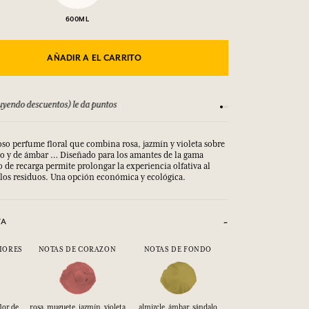
600ML
AÑADIR A EL CARRITO
yendo descuentos) le da puntos
Consulta nuestros T
oso perfume floral que combina rosa, jazmín y violeta sobre
o y de ámbar … Diseñado para los amantes de la gama
o de recarga permite prolongar la experiencia olfativa al
los residuos. Una opción económica y ecológica.
VA
IORES
NOTAS DE CORAZON
NOTAS DE FONDO
lor de
rosa, muguete, jazmín, violeta
almizcle, ámbar, sándalo