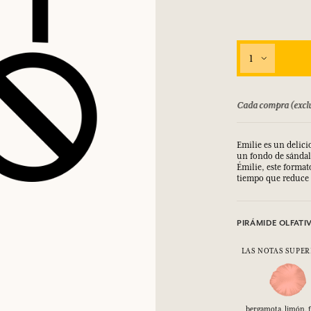
INICIAR SESIÓN
los.
los.
los.
los.
1
INICIAR SESIÓN
INICIAR SESIÓN
INICIAR SESIÓN
INICIAR SESIÓN
bolsado hasta 15 días
Cada compra (exclu
Emilie es un delici
un fondo de sándal
Émilie, este format
tiempo que reduce 
PIRÁMIDE OLFATI
LAS NOTAS SUPER
bergamota, limón, f