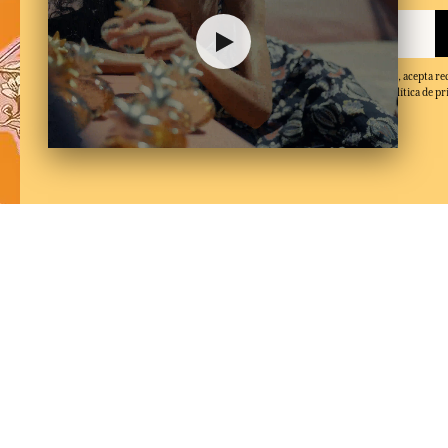
Al facilitar su dirección de correo electrónico y hacer clic en 'Suscribirse', acepta re
electrónicos de Fragonard y confirma que ha leído y aceptado nuestra política de pr
de baja en cualquier momento.