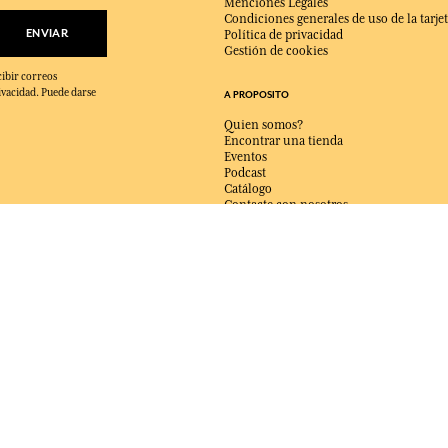
Menciones Legales
Condiciones generales de uso de la tarjet
ENVIAR
Política de privacidad
Gestión de cookies
cibir correos
ivacidad. Puede darse
A PROPOSITO
Quien somos?
Encontrar una tienda
Eventos
Podcast
Catálogo
Contacte con nosotros
ENTREGA:
FR
IDIOMA:
ES