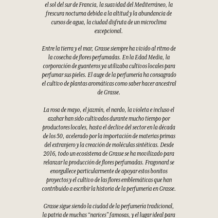
el sol del sur de Francia, la suavidad del Mediterráneo, la
frescura nocturna debida a la altitud y la abundancia de
cursos de agua, la ciudad disfruta de un microclima
excepcional.
Entre la tierra y el mar, Grasse siempre ha vivido al ritmo de
la cosecha de flores perfumadas. En la Edad Media, la
corporación de guanteros ya utilizaba cultivos locales para
perfumar sus pieles. El auge de la perfumería ha consagrado
el cultivo de plantas aromáticas como saber hacer ancestral
de Grasse.
La rosa de mayo, el jazmín, el nardo, la violeta e incluso el
azahar han sido cultivados durante mucho tiempo por
productores locales, hasta el declive del sector en la década
de los 50, acelerado por la importación de materias primas
del extranjero y la creación de moléculas sintéticas. Desde
2016, todo un ecosistema de Grasse se ha movilizado para
relanzar la producción de flores perfumadas. Fragonard se
enorgullece particularmente de apoyar estos bonitos
proyectos y el cultivo de las flores emblemáticas que han
contribuido a escribir la historia de la perfumería en Grasse.
Grasse sigue siendo la ciudad de la perfumería tradicional,
la patria de muchas “narices” famosas, y el lugar ideal para