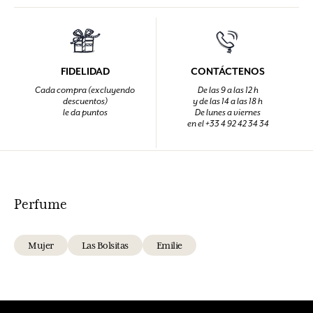
FIDELIDAD
CONTÁCTENOS
Cada compra (excluyendo
De las 9 a las 12 h
descuentos)
y de las 14 a las 18 h
le da puntos
De lunes a viernes
en el +33 4 92 42 34 34
Perfume
Mujer
Las Bolsitas
Emilie