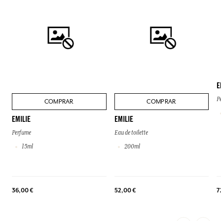
E
P
COMPRAR
COMPRAR
EMILIE
EMILIE
Perfume
Eau de toilette
15ml
200ml
36,00 €
52,00 €
7