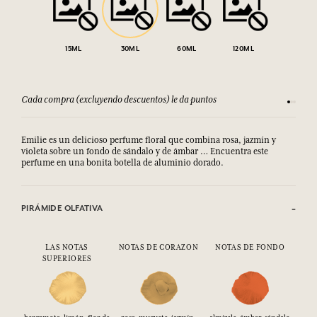
15ML
30ML
60ML
120ML
Cada compra (excluyendo descuentos) le da puntos
Consult
Emilie es un delicioso perfume floral que combina rosa, jazmín y
violeta sobre un fondo de sándalo y de ámbar … Encuentra este
perfume en una bonita botella de aluminio dorado.
PIRÁMIDE OLFATIVA
LAS NOTAS
NOTAS DE CORAZON
NOTAS DE FONDO
SUPERIORES