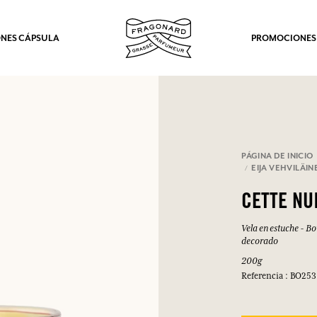
NES CÁPSULA
PROMOCIONES
PÁGINA DE INICIO
EIJA VEHVILÄI
CETTE NUI
Vela en estuche - Bot
decorado
200g
Referencia : BO253
los.