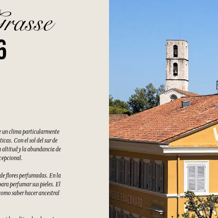
Grasse
6
e un clima particularmente
cas. Con el sol del sur de
 altitud y la abundancia de
xcepcional.
 de flores perfumadas. En la
ara perfumar sus pieles. El
como saber hacer ancestral