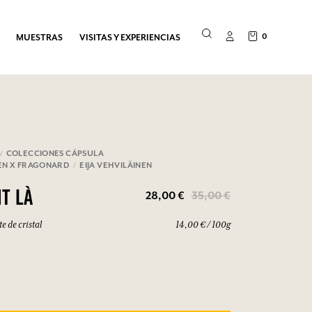
0
MUESTRAS
VISITAS Y EXPERIENCIAS
COLECCIONES CÁPSULA
NEN X FRAGONARD
EIJA VEHVILÄINEN
28,00 €
35,00 €
T LÀ
e de cristal
14,00 € / 100g