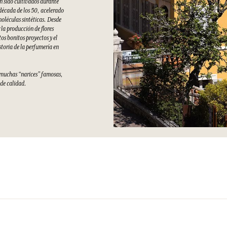
an sido cultivados durante
 década de los 50, acelerado
moléculas sintéticas. Desde
la producción de flores
s bonitos proyectos y el
storia de la perfumería en
e muchas “narices” famosas,
 de calidad.