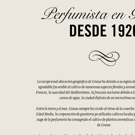
Perfumista en 
DESDE 192
La excepcional ubicación geográfica de Grasse ha dotado a su región d
agradable favorable al cultivo de numerosas especies florales y aromáti
Francia, la suavidad del Mediterráneo, la frescura nocturna debida a la
cursos de agua, la ciudad disfruta de un microclima e
Entre la tierra y el mar, Grasse siempre ha vivido al ritmo de la cosecha
Edad Media, la corporación de guanteros ya utilizaba cultivos locales p
auge de la perfumería ha consagrado el cultivo de plantas aromáticas 
de Grasse.