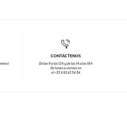
CONTÁCTENOS
entos)
De las 9 a las 12 h y de las 14 a las 18 h
De lunes a viernes en
el +33 4 92 42 34 34