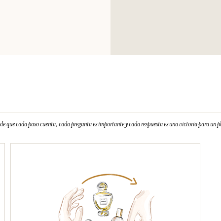
Por favor, consulte
producto comprad
clic aquí
.
e que cada paso cuenta, cada pregunta es importante y cada respuesta es una victoria para un 