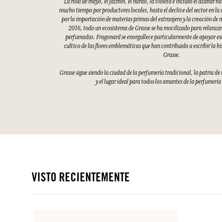
La rosa de mayo, el jazmín, el nardo, la violeta e incluso el azahar h
mucho tiempo por productores locales, hasta el declive del sector en la
por la importación de materias primas del extranjero y la creación de 
2016, todo un ecosistema de Grasse se ha movilizado para relanzar 
perfumadas. Fragonard se enorgullece particularmente de apoyar esto
cultivo de las flores emblemáticas que han contribuido a escribir la hi
Grasse.
Grasse sigue siendo la ciudad de la perfumería tradicional, la patria d
y el lugar ideal para todos los amantes de la perfumería
VISTO RECIENTEMENTE