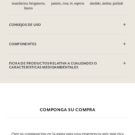
mandarina, bergamota,
jazmín, rosa, té, especia
sándalo, ámbar, pachulí
limón
CONSEJOS DE USO
INFLAMABLE: No vaporizar hacia una llama.
COMPONENTES
Alcohol denat. (SD Alcohol 39C), Parfum (Fragrance), Aqua (Water),
Limonene, Linalool, Coumarin, Citronellol, Citral, Geraniol. Esta
FICHA DE PRODUCTOS RELATIVA A CUALIDADES O
lista puede ser objeto de modificaciones. Consultar el embalaje del
CARACTERÍSTICAS MEDIOAMBIENTALES
producto comprado.
COMPONGA SU COMPRA
Cree su composición en la gama para una experiencia aún más rica