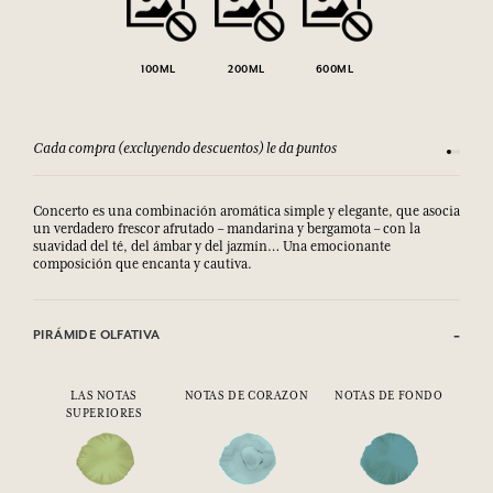
100ML
200ML
600ML
Cada compra (excluyendo descuentos) le da puntos
Consult
Concerto es una combinación aromática simple y elegante, que asocia
un verdadero frescor afrutado – mandarina y bergamota – con la
suavidad del té, del ámbar y del jazmín… Una emocionante
composición que encanta y cautiva.
PIRÁMIDE OLFATIVA
LAS NOTAS
NOTAS DE CORAZON
NOTAS DE FONDO
SUPERIORES