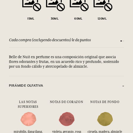
15ML
30ML
60ML
120ML
Cada compra (excluyendo descuentos) le da puntos
Consult
Belle de Nuit en perfume es una composición original que asocia
flores odorantes y frutas, en un acuerdo rico y profundo, sostenido
por un fondo cálido y aterciopelado de almizcle.
PIRÁMIDE OLFATIVA
LAS NOTAS
NOTAS DE CORAZON
NOTAS DE FONDO
SUPERIORES
mirabilis, ilang ilang,
violeta, geranio, rosa
ciruela, madera, almizcle