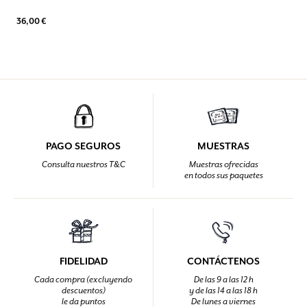
36,00 €
PAGO SEGUROS
MUESTRAS
Consulta nuestros T&C
Muestras ofrecidas
en todos sus paquetes
FIDELIDAD
CONTÁCTENOS
Cada compra (excluyendo
De las 9 a las 12 h
descuentos)
y de las 14 a las 18 h
le da puntos
De lunes a viernes