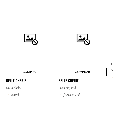
B
P
COMPRAR
COMPRAR
BELLE CHÉRIE
BELLE CHÉRIE
Gel de ducha
Leche corporal
250ml
frasco 250 ml