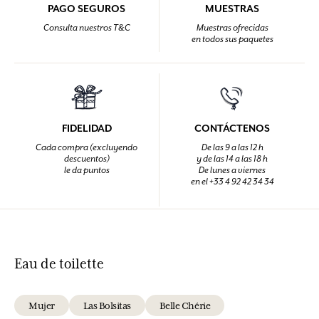
PAGO SEGUROS
MUESTRAS
Consulta nuestros T&C
Muestras ofrecidas
en todos sus paquetes
FIDELIDAD
CONTÁCTENOS
Cada compra (excluyendo
De las 9 a las 12 h
descuentos)
y de las 14 a las 18 h
le da puntos
De lunes a viernes
en el +33 4 92 42 34 34
Eau de toilette
Mujer
Las Bolsitas
Belle Chérie