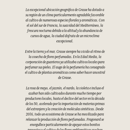
La excepcional ubicación geográfica de Grasse ha dotado a
su región de un clima particularmente agradable favorable
al cultivo de numerosas especies florales y aromáticas. Con
el sol del sur de Francia, la suavidad del Mediterráneo, la
frescura nocturna debida a la altitud y la abundancia de
cursos de agua, la ciudad disfruta de un microclima
excepcional.
Entre la tierra y el mar, Grasse siempre ha vivido al ritmo de
la cosecha de flores perfumadas. En la Edad Media, la
corporación de guanteros ya utilizaba cultivos locales para
perfumar sus pieles. El auge de la perfumería ha consagrado
el cultivo de plantas aromáticas como saber hacer ancestral
de Grasse.
La rosa de mayo, el jazmín, el nardo, la violeta e incluso el
azahar han sido cultivados durante mucho tiempo por
productores locales, hasta el declive del sector en la década
de los 50, acelerado por la importación de materias primas
del extranjero y la creación de moléculas sintéticas. Desde
2016, todo un ecosistema de Grasse se ha movilizado para
relanzar la producción de flores perfumadas. Fragonard se
enorgullece particularmente de apoyar estos bonitos