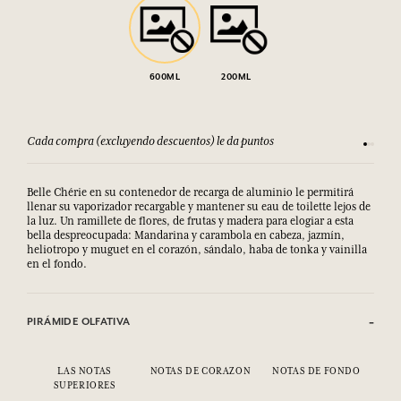
600ML
200ML
Cada compra (excluyendo descuentos) le da puntos
Consult
Belle Chérie en su contenedor de recarga de aluminio le permitirá
llenar su vaporizador recargable y mantener su eau de toilette lejos de
la luz. Un ramillete de flores, de frutas y madera para elogiar a esta
bella despreocupada: Mandarina y carambola en cabeza, jazmín,
heliotropo y muguet en el corazón, sándalo, haba de tonka y vainilla
en el fondo.
PIRÁMIDE OLFATIVA
LAS NOTAS
NOTAS DE CORAZON
NOTAS DE FONDO
SUPERIORES