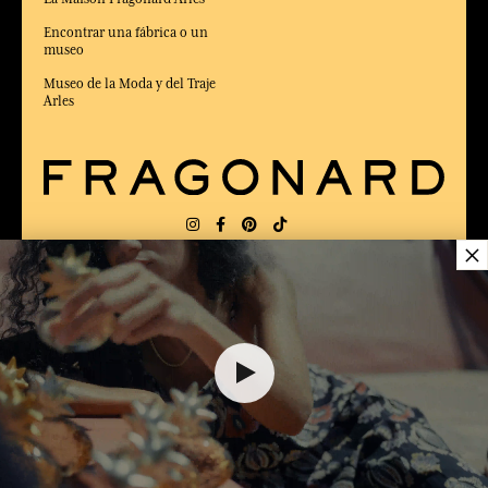
Encontrar una fábrica o un
museo
Museo de la Moda y del Traje
Arles
×
ENTREGA:
FR
IDIOMA:
ES
82,00 €
ELEGIDO MEJOR SITIO DE COMERCIO
en Línea 2025 por la revista Capital
AÑADIR A EL CARRITO
1