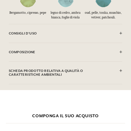
Bergamotto, cipresso, pepe
legno di cedro, ambra
oud, pelle, tonka, muschio,
bianca, foglie di viola
vetiver, patchouli.
CONSIGLI D'USO
INFIAMMABILE: non vaporizzare verso una fiamma.
COMPOSIZIONE
Alcohol denat (SD Alcohol 39C), Aqua (Water), Parfum (Fragrance),
Limonene, Alpha-Isomethyl Ionone, Linalool, Eugenol, Coumarin,
SCHEDA PRODOTTO RELATIVA A QUALITÀ O
Citral, Cinnamyl Alcohol, Benzyl Benzoate, Benzyl Cinnamate, Benzyl
CARATTERISTICHE AMBIENTALI
Salicylate
Questa lista può essere oggetto di modifiche, si prega di conservare
l'imballaggio del prodotto acquistato.
COMPONGA IL SUO ACQUISTO