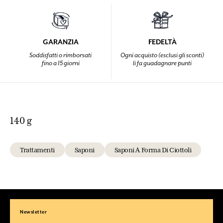
GARANZIA
FEDELTÀ
Soddisfatti o rimborsati
Ogni acquisto (esclusi gli sconti)
fino a 15 giorni
li fa guadagnare punti
140 g
Trattamenti
Saponi
Saponi A Forma Di Ciottoli
Newsletter