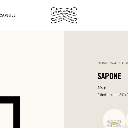
 CAPSULE
mulare punti e ricevere regali.
HOME PAGE
TRA
COLLEGARSI
SAPONE
140 g
Riferimento : S414
COLLEGARSI
COLLEGARSI
COLLEGARSI