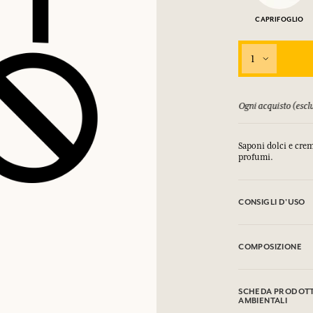
CAPRIFOGLIO
1
orsati fino a 15 giorni
Ogni acquisto (esclu
Saponi dolci e crem
profumi.
CONSIGLI D'USO
EVITARE IL CONT
COMPOSIZIONE
Sodium Tallowate, 
Glycerin, Sodium C
SCHEDA PRODOTTO
Hydroxide, Etidron
AMBIENTALI
Butylphenyl Methyl