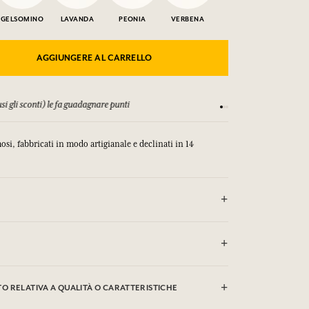
GELSOMINO
LAVANDA
PEONIA
VERBENA
AGGIUNGERE AL CARRELLO
si gli sconti) le fa guadagnare punti
Consulta i nostri T&C
osi, fabbricati in modo artigianale e declinati in 14
ATTO CON GLI OCCHI
Sodium Cocoate, Aqua (Water), Parfum (Fragrance),
hloride, Olea Europaea Fruit (Olive) Oil, Sodium
 RELATIVA A QUALITÀ O CARATTERISTICHE
ic Acid, Limonene, Linalool, Coumarin, Geraniol,
propional, Hydroxycitronellal, CI 77891 (Titanium