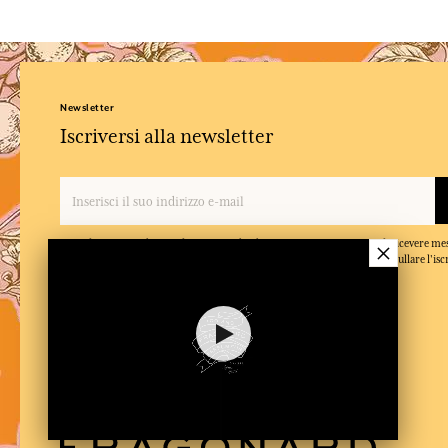
Newsletter
Iscriversi alla newsletter
×
Quando inserisce il suo indirizzo e-mail e clicca su 'Iscriversi', accetta di ricevere m
conferma di aver letto e accettato la nostra politica sulla privacy. Puo annullare l'isc
momento.