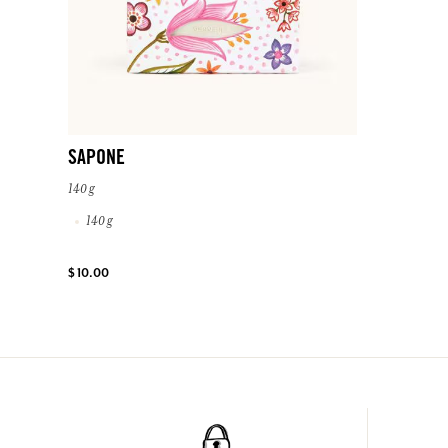
SAPONE
140 g
140 g
$ 10.00