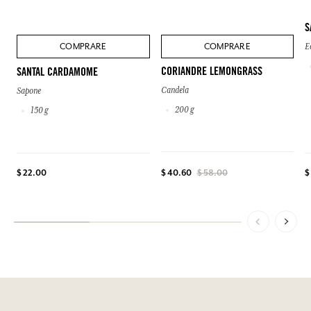
S
COMPRARE
COMPRARE
E
CORIANDRE LEMONGRASS
SANTAL CARDAMOME
Candela
Sapone
200 g
150 g
$ 22.00
$ 40.60
$ 58.00
$