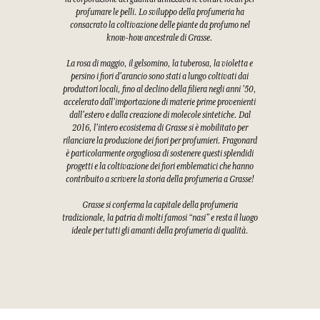
profumare le pelli. Lo sviluppo della profumeria ha
consacrato la coltivazione delle piante da profumo nel
know-how ancestrale di Grasse.
La rosa di maggio, il gelsomino, la tuberosa, la violetta e
persino i fiori d'arancio sono stati a lungo coltivati dai
produttori locali, fino al declino della filiera negli anni '50,
accelerato dall'importazione di materie prime provenienti
dall'estero e dalla creazione di molecole sintetiche. Dal
2016, l'intero ecosistema di Grasse si è mobilitato per
rilanciare la produzione dei fiori per profumieri. Fragonard
è particolarmente orgogliosa di sostenere questi splendidi
progetti e la coltivazione dei fiori emblematici che hanno
contribuito a scrivere la storia della profumeria a Grasse!
Grasse si conferma la capitale della profumeria
tradizionale, la patria di molti famosi “nasi” e resta il luogo
ideale per tutti gli amanti della profumeria di qualità.