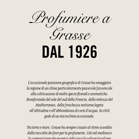
Profumiere a
Grasse
DAL 1926
L'eccezionale posizione geografica di Grasse ha omaggiato
la regione di un clima particolarmente piacevole favorevole
alla coltivazione di molte specie floreali e aromatiche.
Beneficiando del sole del sud della Francia, della mitezza del
Mediterraneo, della freschezza notturna legata
all'altitudine e all'abbondanza di corsi d'acqua, la città
gode di un microclima eccezionale.
Tra terra e mare, Grasse ha sempre vissuto al ritmo scandito
dalla raccolta dei fiori per la profumeria. Già nel medioevo
la corporazione dei guantai utilizzava le colture locali per