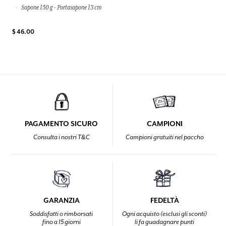
Sapone 150 g - Portasapone 13 cm
$ 46.00
PAGAMENTO SICURO
CAMPIONI
Consulta i nostri T&C
Campioni gratuiti nel paccho
GARANZIA
FEDELTÀ
Soddisfatti o rimborsati
Ogni acquisto (esclusi gli sconti)
fino a 15 giorni
li fa guadagnare punti