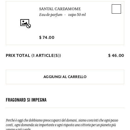
SANTAL CARDAMOME
Eau de parfum
vapo 50 ml
$ 74.00
PRIX TOTAL (
1
ARTICLE(S))
$ 46.00
AGGIUNGI AL CARRELLO
FRAGONARD SI IMPEGNA
Perché è oggi che dobbiamo preoccuparci del domani, siamo convinti che ogni passo
conti, ogni domanda sia importante e ogni risposta una vittoria per un pianeta più
umano e più verde.