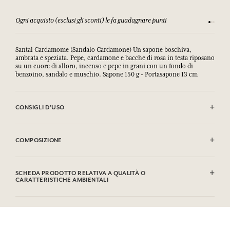
Ogni acquisto (esclusi gli sconti) le fa guadagnare punti
Consulta
Santal Cardamome (Sandalo Cardamone) Un sapone boschiva,
ambrata e speziata. Pepe, cardamone e bacche di rosa in testa riposano
su un cuore di alloro, incenso e pepe in grani con un fondo di
benzoino, sandalo e muschio. Sapone 150 g - Portasapone 13 cm
CONSIGLI D'USO
EVITARE IL CONTATTO CON GLI OCCHI.
COMPOSIZIONE
Sodium Palmate, Sodium Palm Kernelate, Aqua (Water), Parfum
(Fragrance), Palm Kernel Acid, Glycerin, Argania Spinosa Kernel Oil*,
SCHEDA PRODOTTO RELATIVA A QUALITÀ O
Rosmarinus Officinalis (Rosemary) Leaf Extract, Helianthus Annuus
CARATTERISTICHE AMBIENTALI
(Sunflower) Seed Oil, Sodium Thiosulfate, Tetrasodium EDTA,
Tetrasodium Etidronate, Sodium Chloride, CI 77891 (Titanium
Tabella informativa
Dioxide), Limonene, Linalool, Alpha-Isomethyl Ionone, Eugenol.
Si prega di consultare le qualità o le caratteristiche ambientali
* Ingrediente frutto dell'agricoltura biologica. Questa lista può essere
clic qui
facendo
.
oggetto di modifiche, si prega di conservare l'imballaggio del prodotto
acquistato.