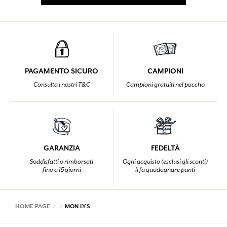
PAGAMENTO SICURO
CAMPIONI
Consulta i nostri T&C
Campioni gratuiti nel paccho
GARANZIA
FEDELTÀ
Soddisfatti o rimborsati
Ogni acquisto (esclusi gli sconti)
fino a 15 giorni
li fa guadagnare punti
HOME PAGE
MON LYS