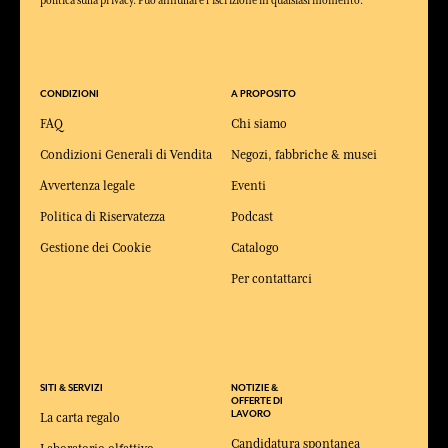
politica sulla privacy. Puo annullare l'iscrizione in qualsiasi momento.
CONDIZIONI
A PROPOSITO
FAQ
Chi siamo
Condizioni Generali di Vendita
Negozi, fabbriche & musei
Avvertenza legale
Eventi
Politica di Riservatezza
Podcast
Gestione dei Cookie
Catalogo
Per contattarci
SITI & SERVIZI
NOTIZIE &
OFFERTE DI
LAVORO
La carta regalo
Candidatura spontanea