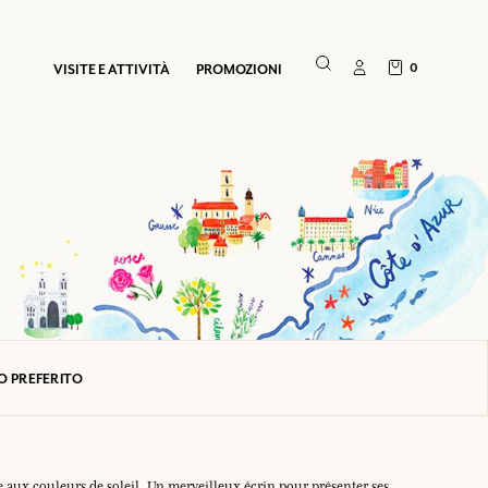
0
VISITE E ATTIVITÀ
PROMOZIONI
O PREFERITO
e aux couleurs de soleil. Un merveilleux écrin pour présenter ses