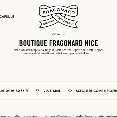
 CAPSULE
ci trovi
BOUTIQUE FRAGONARD NICE
Nel cuore della capitale o lungo la Costa Azzurra, le porte dei nostri negozi,
musei e stabilimenti produttivi sono aperte tutto l'anno.
mulare punti e ricevere regali.
COLLEGARSI
E 04 93 80 33 71
VIA E-MAIL
SCEGLIERE COME NEGOZI
COLLEGARSI
COLLEGARSI
COLLEGARSI
posé ses malles de voyage sous les merveilleuses voûtes de pierre de cette boutiqu