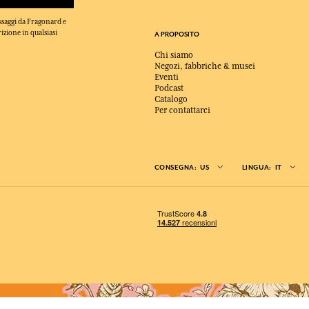
essaggi da Fragonard e
rizione in qualsiasi
A PROPOSITO
Chi siamo
Negozi, fabbriche & musei
Eventi
Podcast
Catalogo
Per contattarci
CONSEGNA:
US
LINGUA:
IT