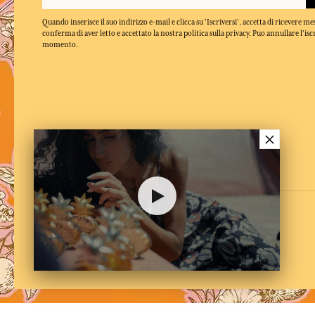
Quando inserisce il suo indirizzo e-mail e clicca su 'Iscriversi', accetta di ricevere m
conferma di aver letto e accettato la nostra politica sulla privacy. Puo annullare l'isc
momento.
×