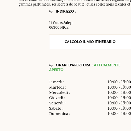
gammes parfumées, ses secrets de beauté, et ses collections textiles
INDIRIZZO :
11 Cours Saleya
06300 NICE
CALCOLO IL MIO ITINERARIO
ORARI D'APERTURA :
ATTUALMENTE
APERTO
Lunedì :
10:00 - 19:00
Martedì :
10:00 - 19:00
Mercoledì :
10:00 - 19:00
Giovedì :
10:00 - 19:00
Venerdì :
10:00 - 19:00
Sabato :
10:00 - 19:00
Domenica :
10:00 - 19:00