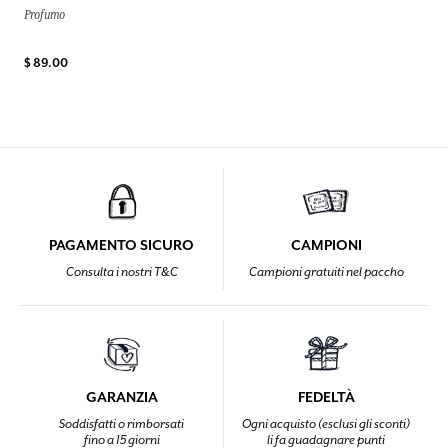
Profumo
$ 89.00
PAGAMENTO SICURO
CAMPIONI
Consulta i nostri T&C
Campioni gratuiti nel paccho
GARANZIA
FEDELTÀ
Soddisfatti o rimborsati
Ogni acquisto (esclusi gli sconti)
fino a 15 giorni
li fa guadagnare punti