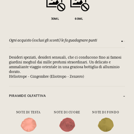
30ML
60ML
Ogni acquisto (esclusi gli sconti) le fa guadagnare punti
Consulta
Desideri speziati, desideri sensuali, che ci conducono fino ai famosi
giardini moghul dai mille profumi straordinari.
Un delicato e 
ammaliante viaggio orientale in una graziosa bottiglia di alluminio 
dorato.
Héliotrope - Gingembre (Eliotropo - Zenzero)
PIRAMIDE OLFATTIVA
NOTE DI TESTA
NOTE DI CUORE
NOTE DI FONDO