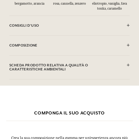
bergamotto, arancia
rosa, cannella, zenzero
eliotropio, vaniglia, fava
tonka, caramello
CONSIGLI D'USO
INFIAMMABILE: non vaporizzare verso una fiamma.
COMPOSIZIONE
Alcohol denat. (SD Alcohol 39C), Parfum (Fragrance), Aqua (Water),
Linalool, Limonene, Geraniol, Citral, Cinnamal, Eugenol,
SCHEDA PRODOTTO RELATIVA A QUALITÀ O
Coumarin, Citronellol. Questa lista può essere oggetto di modifiche,
CARATTERISTICHE AMBIENTALI
si prega di conservare l'imballaggio del prodotto acquistato.
Tabella informativa
Si prega di consultare le qualità o le caratteristiche ambientali
clic qui
facendo
.
COMPONGA IL SUO ACQUISTO
Crea la sua composizione nella gamma per un’esperienza ancora più