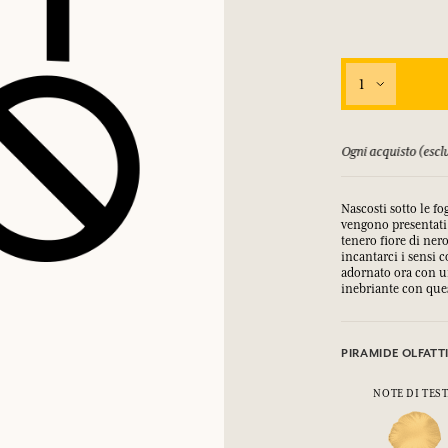
1
orsati fino a 15 giorni
Ogni acquisto (esclu
Nascosti sotto le fo
vengono presentati 
tenero fiore di ner
incantarci i sensi 
adornato ora con un
inebriante con que
PIRAMIDE OLFATT
NOTE DI TES