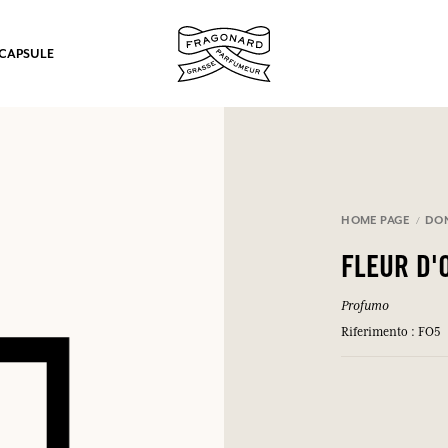
 CAPSULE
mulare punti e ricevere regali.
HOME PAGE
DO
COLLEGARSI
FLEUR D'
Profumo
Riferimento : FO5
COLLEGARSI
COLLEGARSI
COLLEGARSI