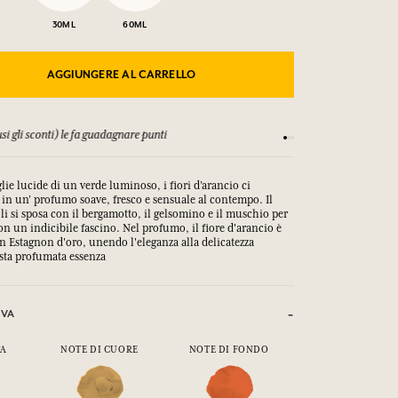
30ML
60ML
AGGIUNGERE AL CARRELLO
si gli sconti) le fa guadagnare punti
Consulta i nostri T&C
glie lucide di un verde luminoso, i fiori d’arancio ci
in un’ profumo soave, fresco e sensuale al contempo. Il
oli si sposa con il bergamotto, il gelsomino e il muschio per
con un indicibile fascino. Nel profumo, il fiore d'arancio è
 Estagnon d'oro, unendo l'eleganza alla delicatezza
sta profumata essenza
IVA
TA
NOTE DI CUORE
NOTE DI FONDO