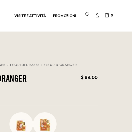
0
VISITE E ATTIVITÀ
PROMOZIONI
NNE
I FIORI DI GRASSE
FLEUR D'ORANGER
$ 89.00
ORANGER