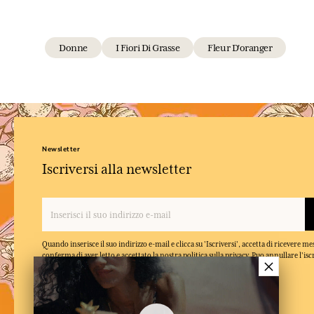
Donne
I Fiori Di Grasse
Fleur D'oranger
Newsletter
Iscriversi alla newsletter
Quando inserisce il suo indirizzo e-mail e clicca su 'Iscriversi', accetta di ricevere m
conferma di aver letto e accettato la nostra politica sulla privacy. Puo annullare l'isc
×
momento.