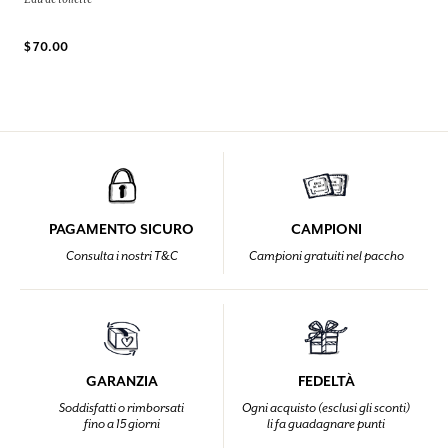
$ 70.00
PAGAMENTO SICURO
CAMPIONI
Consulta i nostri T&C
Campioni gratuiti nel paccho
GARANZIA
FEDELTÀ
Soddisfatti o rimborsati
Ogni acquisto (esclusi gli sconti)
fino a 15 giorni
li fa guadagnare punti