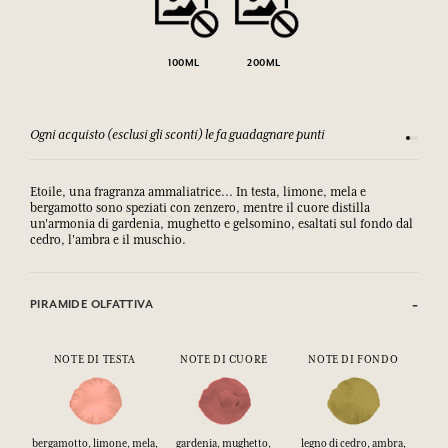
100ML
200ML
Ogni acquisto (esclusi gli sconti) le fa guadagnare punti
Consulta
Etoile, una fragranza ammaliatrice... In testa, limone, mela e
bergamotto sono speziati con zenzero, mentre il cuore distilla
un'armonia di gardenia, mughetto e gelsomino, esaltati sul fondo dal
cedro, l'ambra e il muschio.
PIRAMIDE OLFATTIVA
NOTE DI TESTA
NOTE DI CUORE
NOTE DI FONDO
bergamotto, limone, mela,
gardenia, mughetto,
legno di cedro, ambra,