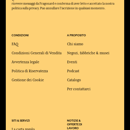
ricevere messaggi da Fragonard e conferma di aver letto e accettato la nostra
politica sulla privacy. Puo annullare l'iscrizione in qualsiasi momento.
CONDIZIONI
A PROPOSITO
FAQ
Chi siamo
Condizioni Generali di Vendita
Negozi, fabbriche & musei
Avvertenza legale
Eventi
Politica di Riservatezza
Podcast
Gestione dei Cookie
Catalogo
Per contattarci
SITI & SERVIZI
NOTIZIE &
OFFERTE DI
LAVORO
La carta regalo