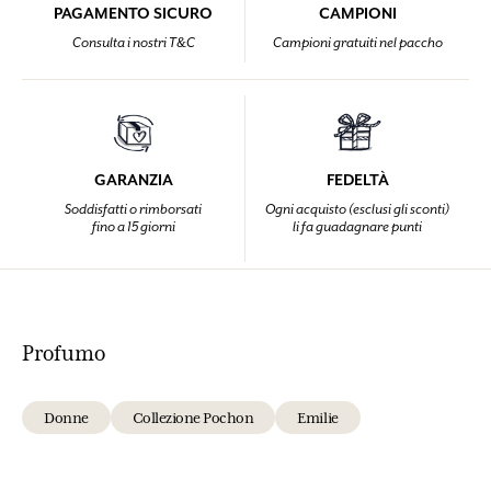
PAGAMENTO SICURO
CAMPIONI
Consulta i nostri T&C
Campioni gratuiti nel paccho
GARANZIA
FEDELTÀ
Soddisfatti o rimborsati
Ogni acquisto (esclusi gli sconti)
fino a 15 giorni
li fa guadagnare punti
Profumo
Donne
Collezione Pochon
Emilie