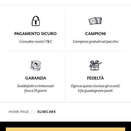
PAGAMENTO SICURO
CAMPIONI
Consulta i nostri T&C
Campioni gratuiti nel paccho
GARANZIA
FEDELTÀ
Soddisfatti o rimborsati
Ogni acquisto (esclusi gli sconti)
fino a 15 giorni
li fa guadagnare punti
HOME PAGE
ELISECARE