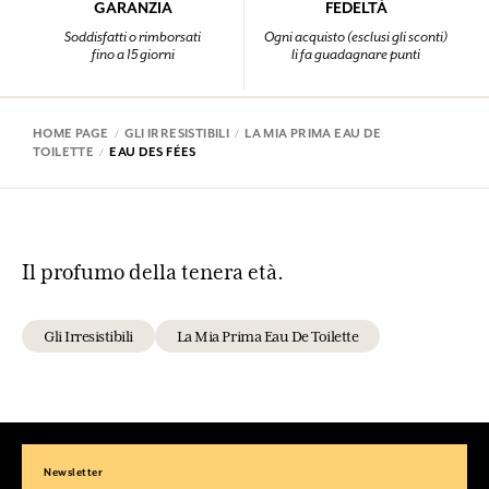
GARANZIA
FEDELTÀ
Soddisfatti o rimborsati
Ogni acquisto (esclusi gli sconti)
fino a 15 giorni
li fa guadagnare punti
HOME PAGE
GLI IRRESISTIBILI
LA MIA PRIMA EAU DE
TOILETTE
EAU DES FÉES
Il profumo della tenera età.
Gli Irresistibili
La Mia Prima Eau De Toilette
Newsletter