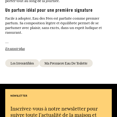
porter tout au long de la journée.
Un parfum idéal pour une première signature
Facile à adopter, Eau des Fées est parfaite comme premier
parfum. Sa composition légère et équilibrée permet de se
parfumer avec plaisir, sans excès, dans un esprit ludique et
rassurant.
À qui s’adresse Eau des Fées ?
En savoir plus
Cette eau de toilette est idéale pour les enfants et les
adolescentes qui souhaitent découvrir le parfum en douceur.
Les Irresistibles
Ma Premiere Eau De Toilette
Quel type de parfum est Eau des Fées ?
C’est une fragrance fruitée et florale, légère et légèrement
gourmande.
Le parfum est-il adapté à un usage quotidien ?
Oui, sa douceur et sa légèreté permettent de le porter facilement
tous les jours.
NEWSLETTER
Le sillage est-il intense ?
Non, il reste discret et agréable, adapté aux plus jeunes.
Inscrivez-vous à notre newsletter pour
suivre toute l'actualité de la maison et