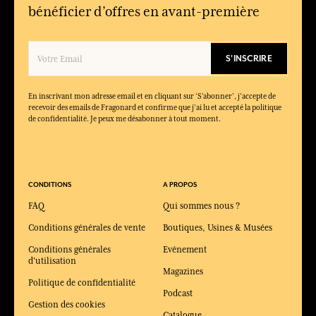
Pourquoi choisir Eau des Fées comme premier parfum ?
bénéficier d’offres en avant-première
Parce qu’il est doux, facile à porter et conçu pour une
découverte du parfum en toute simplicité.
S'INSCRIRE
En inscrivant mon adresse email et en cliquant sur ‘S’abonner’, j'accepte de
recevoir des emails de Fragonard et confirme que j'ai lu et accepté la politique
de confidentialité. Je peux me désabonner à tout moment.
CONDITIONS
A PROPOS
FAQ
Qui sommes nous ?
Conditions générales de vente
Boutiques, Usines & Musées
Conditions générales
Evénement
d'utilisation
Magazines
Politique de confidentialité
Podcast
Gestion des cookies
Catalogue