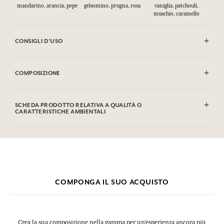
mandarino, arancia, pepe
gelsomino, prugna, rosa
vaniglia, patchouli,
muschio, caramello
CONSIGLI D'USO
INFIAMMABILE: non vaporizzare verso una fiamma.
COMPOSIZIONE
Alcohol denat. (SD Alcohol 39C), Parfum (Fragrance), Aqua (Water),
Linalool, Limonene, Hydroxycitronellal, Citronellol, Hexyl
SCHEDA PRODOTTO RELATIVA A QUALITÀ O
Cinnamal, Coumarin, Alpha-isomethyl Ionone, Citral, Benzyl
CARATTERISTICHE AMBIENTALI
Salicylate, Benzyl Benzoate, Geraniol. Questa lista può essere oggetto
di modifiche, si prega di conservare l'imballaggio del prodotto
Tabella informativa
acquistato.
Si prega di consultare le qualità o le caratteristiche ambientali
clic qui
facendo
.
COMPONGA IL SUO ACQUISTO
Crea la sua composizione nella gamma per un’esperienza ancora più