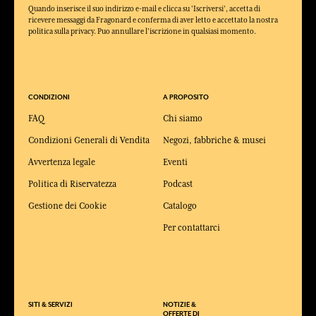
Quando inserisce il suo indirizzo e-mail e clicca su 'Iscriversi', accetta di
ricevere messaggi da Fragonard e conferma di aver letto e accettato la nostra
politica sulla privacy. Puo annullare l'iscrizione in qualsiasi momento.
CONDIZIONI
A PROPOSITO
FAQ
Chi siamo
Condizioni Generali di Vendita
Negozi, fabbriche & musei
Avvertenza legale
Eventi
Politica di Riservatezza
Podcast
Gestione dei Cookie
Catalogo
Per contattarci
SITI & SERVIZI
NOTIZIE &
OFFERTE DI