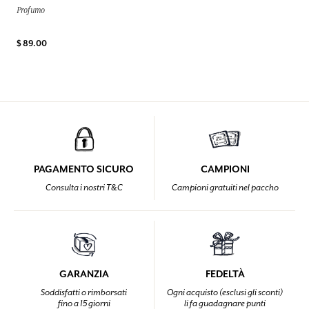
Profumo
$ 89.00
PAGAMENTO SICURO
CAMPIONI
Consulta i nostri T&C
Campioni gratuiti nel paccho
GARANZIA
FEDELTÀ
Soddisfatti o rimborsati
Ogni acquisto (esclusi gli sconti)
fino a 15 giorni
li fa guadagnare punti