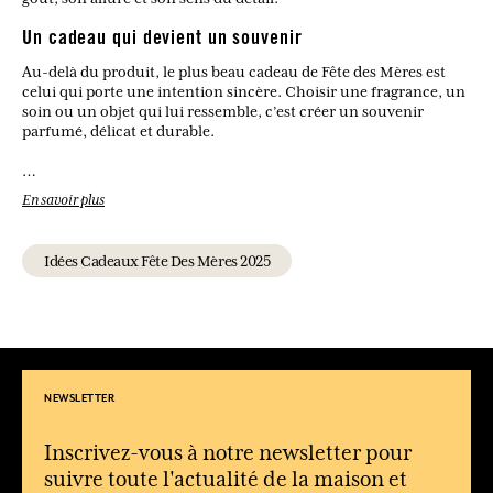
Un cadeau qui devient un souvenir
Au-delà du produit, le plus beau cadeau de Fête des Mères est
celui qui porte une intention sincère. Choisir une fragrance, un
soin ou un objet qui lui ressemble, c’est créer un souvenir
parfumé, délicat et durable.
Quel cadeau offrir pour la Fête des Mères ?
En savoir plus
Un parfum, un coffret, un soin parfumé, une bougie, un
accessoire mode ou un objet pour la maison selon ses goûts.
Idées Cadeaux Fête Des Mères 2025
Quel parfum choisir pour une maman romantique ?
Une fragrance florale à la rose, au jasmin, à la fleur d’oranger ou
aux notes poudrées est souvent idéale.
Quelle idée cadeau choisir pour une maman qui aime le bien-
être ?
Un lait corps, une crème mains, une huile précieuse, un savon
NEWSLETTER
parfumé ou un coffret soin offrira une vraie parenthèse de
douceur.
Inscrivez-vous à notre newsletter pour
Quel cadeau offrir à une maman qui aime la décoration ?
suivre toute l'actualité de la maison et
Une bougie parfumée, un diffuseur ou un bel objet décoratif