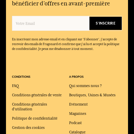
bénéficier d’offres en avant-première
permet de sublimer son intérieur avec élégance.
Comment choisir un cadeau vraiment personnel ?
En pensant à son style, à ses parfums préférés, à ses rituels du
S'INSCRIRE
quotidien et à l’émotion que vous souhaitez lui transmettre.
En inscrivant mon adresse email et en cliquant sur ‘S’abonner’, j'accepte de
recevoir des emails de Fragonard et confirme que j'ai lu et accepté la politique
de confidentialité. Je peux me désabonner à tout moment.
CONDITIONS
A PROPOS
FAQ
Qui sommes nous ?
Conditions générales de vente
Boutiques, Usines & Musées
Conditions générales
Evénement
d'utilisation
Magazines
Politique de confidentialité
Podcast
Gestion des cookies
Catalogue