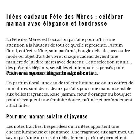
Idées cadeaux Fête des Mères : célébrer
maman avec élégance et tendresse
La Fête des Mères est l’occasion parfaite pour offrir une
attention à la hauteur de tout ce qu’elle représente. Parfum
floral, coffret raffiné, soin parfumé, bougie délicate, accessoire
mode ou objet d’art de vivre : chaque cadeau devient une
manière de lui dire merci avec douceur. Cette sélection réunit
des présents élégants, sensibles et intemporels, pensés pour
célébrer chaque maman selon sa personnalité.
Pour une maman élégante et délicate
Un parfum floral, une eau de toilette lumineuse ou un coffret de
miniatures sont des cadeaux parfaits pour une maman sensible
aux belles fragrances. Rose, jasmin, fleur d’oranger ou bouquet
poudré évoquent une féminité douce, raffinée et profondément
attachante.
Pour une maman solaire et joyeuse
Les notes fraîches, hespéridées ou fruitées apportent une
énergie lumineuse et spontanée. Une fragrance aux agrumes, un
savon parfumé ou un soin délicatement parfumé permettent