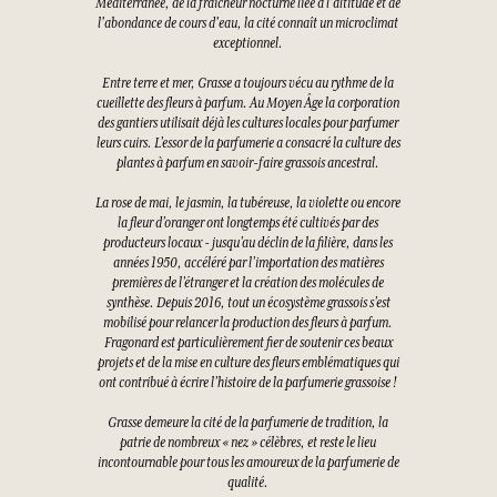
Méditerranée, de la fraîcheur nocturne liée à l'altitude et de
l'abondance de cours d'eau, la cité connaît un microclimat
exceptionnel.
Entre terre et mer, Grasse a toujours vécu au rythme de la
cueillette des fleurs à parfum. Au Moyen Âge la corporation
des gantiers utilisait déjà les cultures locales pour parfumer
leurs cuirs. L’essor de la parfumerie a consacré la culture des
plantes à parfum en savoir-faire grassois ancestral.
La rose de mai, le jasmin, la tubéreuse, la violette ou encore
la fleur d’oranger ont longtemps été cultivés par des
producteurs locaux - jusqu’au déclin de la filière, dans les
années 1950, accéléré par l’importation des matières
premières de l’étranger et la création des molécules de
synthèse. Depuis 2016, tout un écosystème grassois s’est
mobilisé pour relancer la production des fleurs à parfum.
Fragonard est particulièrement fier de soutenir ces beaux
projets et de la mise en culture des fleurs emblématiques qui
ont contribué à écrire l’histoire de la parfumerie grassoise !
Grasse demeure la cité de la parfumerie de tradition, la
patrie de nombreux « nez » célèbres, et reste le lieu
incontournable pour tous les amoureux de la parfumerie de
qualité.