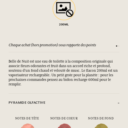
200ML
Chaque achat (hors promotion) vous rapporte des points
Consult
Belle de Nuit est une eau de toilette à la composition originale qui
associe fleurs odorantes et fruit dans un accord riche et profond,
soutenu d’un fond chaud et velouté de musc. Le flacon 200ml est un
vaporisateur rechargeable. Un petit geste pour la planète : pour les
prochaines commandes pensez au bidon recharge 600ml pour le
remplir.
PYRAMIDE OLFACTIVE
NOTES DE TÊTE
NOTES DE COEUR
NOTES DE FOND