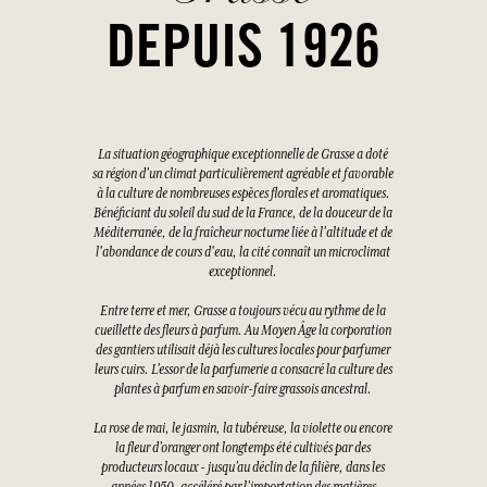
DEPUIS 1926
La situation géographique exceptionnelle de Grasse a doté
sa région d'un climat particulièrement agréable et favorable
à la culture de nombreuses espèces florales et aromatiques.
Bénéficiant du soleil du sud de la France, de la douceur de la
Méditerranée, de la fraîcheur nocturne liée à l'altitude et de
l'abondance de cours d'eau, la cité connaît un microclimat
exceptionnel.
Entre terre et mer, Grasse a toujours vécu au rythme de la
cueillette des fleurs à parfum. Au Moyen Âge la corporation
des gantiers utilisait déjà les cultures locales pour parfumer
leurs cuirs. L’essor de la parfumerie a consacré la culture des
plantes à parfum en savoir-faire grassois ancestral.
La rose de mai, le jasmin, la tubéreuse, la violette ou encore
la fleur d’oranger ont longtemps été cultivés par des
producteurs locaux - jusqu’au déclin de la filière, dans les