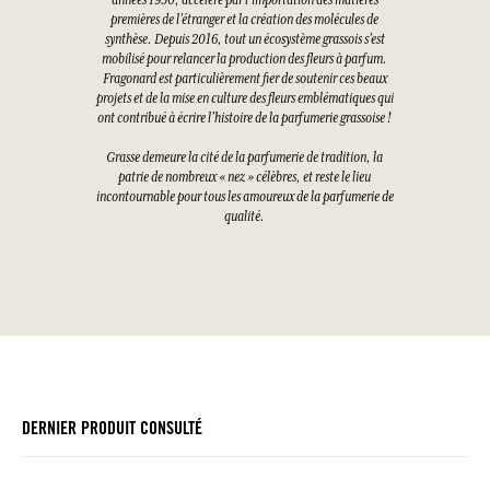
années 1950, accéléré par l’importation des matières
premières de l’étranger et la création des molécules de
synthèse. Depuis 2016, tout un écosystème grassois s’est
mobilisé pour relancer la production des fleurs à parfum.
Fragonard est particulièrement fier de soutenir ces beaux
projets et de la mise en culture des fleurs emblématiques qui
ont contribué à écrire l’histoire de la parfumerie grassoise !
Grasse demeure la cité de la parfumerie de tradition, la
patrie de nombreux « nez » célèbres, et reste le lieu
incontournable pour tous les amoureux de la parfumerie de
qualité.
DERNIER PRODUIT CONSULTÉ