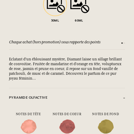
30ML
60ML
Chaque achat (hors promotion) vous rapporte des points
Consult
Eclatant d'un éblouissant mystère, Diamant laisse un sillage brillant
de convoitise. Fruitée de mandarine et d'orange en tête, voluptueux
de rose, jasmin et prune en coeur, il repose sur un fond vanillé de
patchouli, de musc et de caramel. Découvrez le parfum de ce pur
joyau féminin...
PYRAMIDE OLFACTIVE
NOTES DE TÊTE
NOTES DE COEUR
NOTES DE FOND