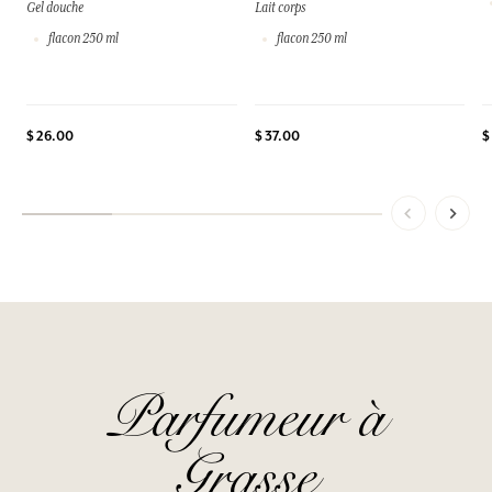
Gel douche
Lait corps
flacon 250 ml
flacon 250 ml
$
$ 26.00
$ 37.00
Parfumeur à
Grasse