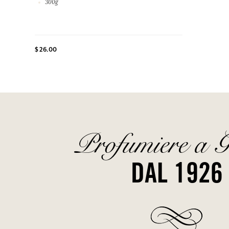
300g
$ 26.00
Profumiere a G
DAL 1926