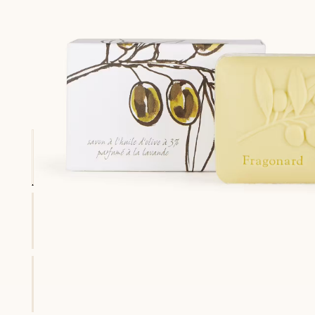
sclusi gli sconti) le fa guadagnare punti
Consulta i nostri