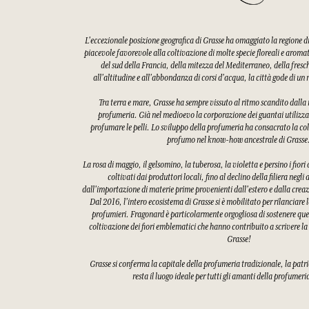
L'eccezionale posizione geografica di Grasse ha omaggiato la regione 
piacevole favorevole alla coltivazione di molte specie floreali e aroma
del sud della Francia, della mitezza del Mediterraneo, della fres
all'altitudine e all'abbondanza di corsi d'acqua, la città gode di u
Tra terra e mare, Grasse ha sempre vissuto al ritmo scandito dalla ra
profumeria. Già nel medioevo la corporazione dei guantai utilizzav
profumare le pelli. Lo sviluppo della profumeria ha consacrato la col
profumo nel know-how ancestrale di Grasse
La rosa di maggio, il gelsomino, la tuberosa, la violetta e persino i fiori
coltivati dai produttori locali, fino al declino della filiera negli
dall'importazione di materie prime provenienti dall'estero e dalla creaz
Dal 2016, l'intero ecosistema di Grasse si è mobilitato per rilanciare l
profumieri. Fragonard è particolarmente orgogliosa di sostenere quest
coltivazione dei fiori emblematici che hanno contribuito a scrivere la
Grasse!
Grasse si conferma la capitale della profumeria tradizionale, la patri
resta il luogo ideale per tutti gli amanti della profumeri