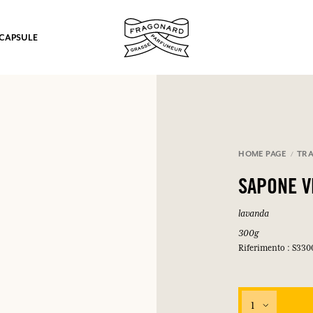
 CAPSULE
mulare punti e ricevere regali.
HOME PAGE
TRA
COLLEGARSI
SAPONE V
lavanda
300g
Riferimento : S330
COLLEGARSI
COLLEGARSI
COLLEGARSI
1