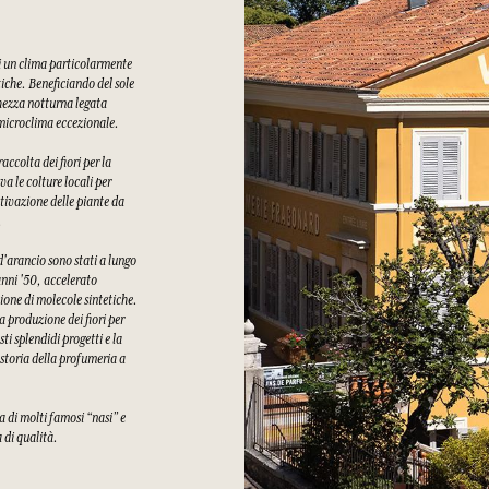
di un clima particolarmente
tiche. Beneficiando del sole
chezza notturna legata
n microclima eccezionale.
ccolta dei fiori per la
a le colture locali per
tivazione delle piante da
.
 d'arancio sono stati a lungo
 anni '50, accelerato
ione di molecole sintetiche.
a produzione dei fiori per
i splendidi progetti e la
 storia della profumeria a
a di molti famosi “nasi” e
a di qualità.