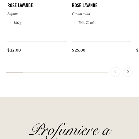
ROSE LAVANDE
ROSE LAVANDE
Sapone
Crema mani
150 g
Tubo 75 ml
$ 22.00
$ 25.00
$
Profumiere a