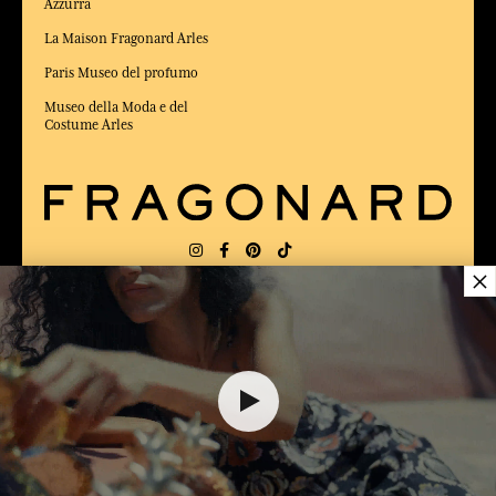
Azzurra
La Maison Fragonard Arles
Paris Museo del profumo
Museo della Moda e del
Costume Arles
×
CONSEGNA:
US
LINGUA:
IT
$ 89.00
ELETTO MIGLIOR SITO DI COMMERCIO
Online 2025 dalla rivista Capital