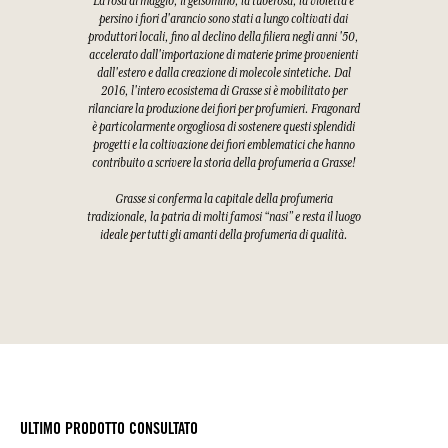
La rosa di maggio, il gelsomino, la tuberosa, la violetta e
persino i fiori d'arancio sono stati a lungo coltivati dai
produttori locali, fino al declino della filiera negli anni '50,
accelerato dall'importazione di materie prime provenienti
dall'estero e dalla creazione di molecole sintetiche. Dal
2016, l'intero ecosistema di Grasse si è mobilitato per
rilanciare la produzione dei fiori per profumieri. Fragonard
è particolarmente orgogliosa di sostenere questi splendidi
progetti e la coltivazione dei fiori emblematici che hanno
contribuito a scrivere la storia della profumeria a Grasse!
Grasse si conferma la capitale della profumeria
tradizionale, la patria di molti famosi “nasi” e resta il luogo
ideale per tutti gli amanti della profumeria di qualità.
ULTIMO PRODOTTO CONSULTATO