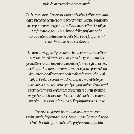
gode di un microclima eccezionale.
Tra terra e mare, Grasse ha sempre vissuto al ritmo scandito
dalla raccolta dei fiori per la profumeria. Già nel medioevo
la corporazione dei guantai utilizzava le colture locali per
profumare le pelli. Lo sviluppo della profumeria ha
consacrato la coltivazione delle piante da profumo nel
know-how ancestrale di Grasse.
La rosa di maggio, il gelsomino, la tuberosa, la violetta e
persino i fiori d'arancio sono stati a lungo coltivati dai
produttori locali, fino al declino della filiera negli anni '50,
accelerato dall'importazione di materie prime provenienti
dall'estero e dalla creazione di molecole sintetiche. Dal
2016, l'intero ecosistema di Grasse si è mobilitato per
rilanciare la produzione dei fiori per profumieri. Fragonard
è particolarmente orgogliosa di sostenere questi splendidi
progetti e la coltivazione dei fiori emblematici che hanno
contribuito a scrivere la storia della profumeria a Grasse!
Grasse si conferma la capitale della profumeria
tradizionale, la patria di molti famosi “nasi” e resta il luogo
ideale per tutti gli amanti della profumeria di qualità.