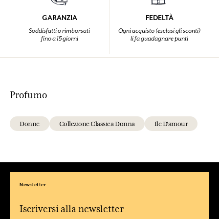
GARANZIA
FEDELTÀ
Soddisfatti o rimborsati
Ogni acquisto (esclusi gli sconti)
fino a 15 giorni
li fa guadagnare punti
Profumo
Donne
Collezione Classica Donna
Ile D'amour
Newsletter
Iscriversi alla newsletter