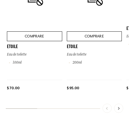
E
COMPRARE
COMPRARE
E
ETOILE
ETOILE
Eau de toilette
Eau de toilette
100ml
200ml
$
$ 70.00
$ 95.00