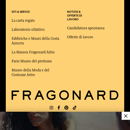
SITI & SERVIZI
NOTIZIE &
OFFERTE DI
LAVORO
La carta regalo
Candidatura spontanea
Laboratorio olfattivo
Offerte di lavoro
Fabbriche e Musei della Costa
Azzurra
La Maison Fragonard Arles
Paris Museo del profumo
Museo della Moda e del
Costume Arles
×
CONSEGNA:
US
LINGUA:
IT