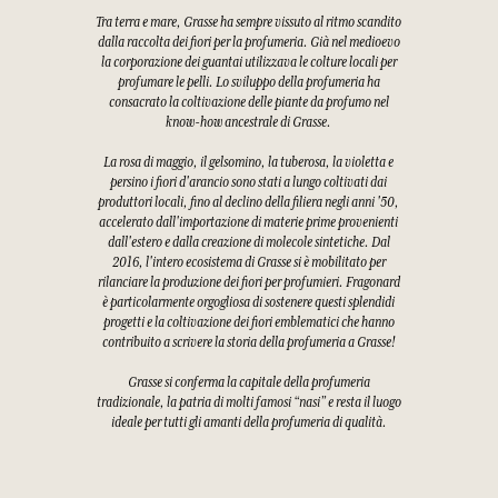
Tra terra e mare, Grasse ha sempre vissuto al ritmo scandito
dalla raccolta dei fiori per la profumeria. Già nel medioevo
la corporazione dei guantai utilizzava le colture locali per
profumare le pelli. Lo sviluppo della profumeria ha
consacrato la coltivazione delle piante da profumo nel
know-how ancestrale di Grasse.
La rosa di maggio, il gelsomino, la tuberosa, la violetta e
persino i fiori d'arancio sono stati a lungo coltivati dai
produttori locali, fino al declino della filiera negli anni '50,
accelerato dall'importazione di materie prime provenienti
dall'estero e dalla creazione di molecole sintetiche. Dal
2016, l'intero ecosistema di Grasse si è mobilitato per
rilanciare la produzione dei fiori per profumieri. Fragonard
è particolarmente orgogliosa di sostenere questi splendidi
progetti e la coltivazione dei fiori emblematici che hanno
contribuito a scrivere la storia della profumeria a Grasse!
Grasse si conferma la capitale della profumeria
tradizionale, la patria di molti famosi “nasi” e resta il luogo
ideale per tutti gli amanti della profumeria di qualità.