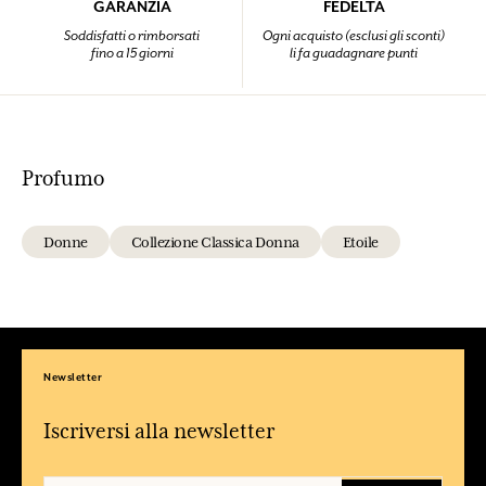
GARANZIA
FEDELTÀ
Soddisfatti o rimborsati
Ogni acquisto (esclusi gli sconti)
fino a 15 giorni
li fa guadagnare punti
Profumo
Donne
Collezione Classica Donna
Etoile
Newsletter
Iscriversi alla newsletter