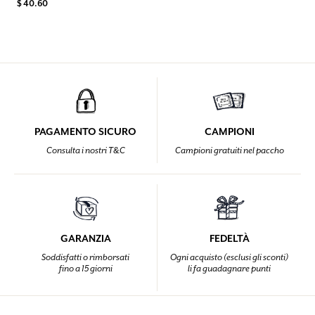
$ 40.60
PAGAMENTO SICURO
CAMPIONI
Consulta i nostri T&C
Campioni gratuiti nel paccho
GARANZIA
FEDELTÀ
Soddisfatti o rimborsati
Ogni acquisto (esclusi gli sconti)
fino a 15 giorni
li fa guadagnare punti